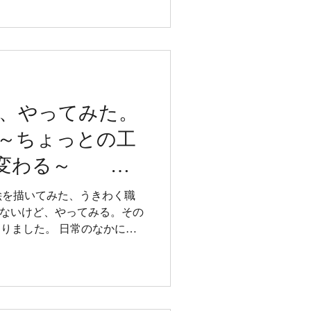
、やってみた。
～ちょっとの工
”に変わる～
 募集中が一番下
絵を描いてみた、うきわく職
くないけど、やってみる。その
なりました。 日常のなかにあ
をどうぞ。