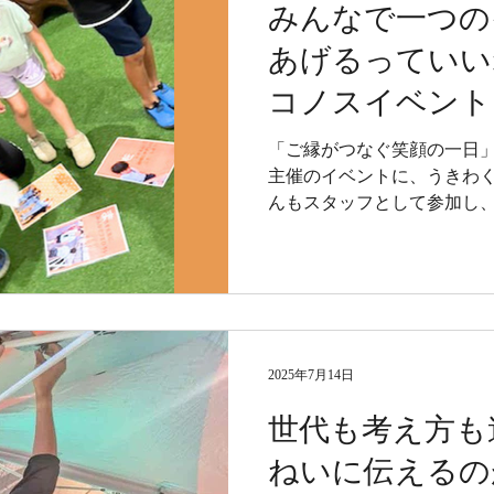
みんなで一つの
あげるっていい
コノスイベント 
レ
「ご縁がつなぐ笑顔の一日
主催のイベントに、うきわ
んもスタッフとして参加し
たちと交流したり、受付を
タイルで活躍。再会した来
もあり、ご縁の広がりを感
2025年7月14日
世代も考え方も
ねいに伝えるの