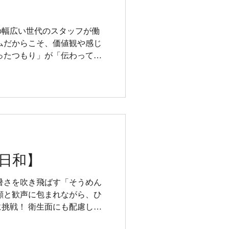
代の幅広い世代のスタッフが働
ムだからこそ、価値観や感じ
ったつもり」が「伝わってい
多いからこそ、 私たちは“何
とを、大切にしています。
日和】
暑さを吹き飛ばす「そうめん
笑顔と歓声に包まれながら、ひ
挑戦！ 衛生面にも配慮しな
節を味わいました。