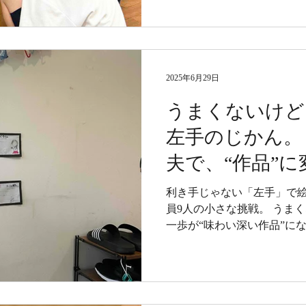
2025年6月29日
うまくないけど
左手のじかん。
夫で、“作品
（週末ヘルパー
利き手じゃない「左手」で
員9人の小さな挑戦。 うま
にあります‼）
一歩が“味わい深い作品”に
る、小さな気づきと楽しさ