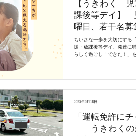
【うきわく 児
課後等デイ】 
曜日、若干名募
ちいさな一歩を大切にする
援・放課後等デイ。発達に
らしく過ごし「できた！」
日に若干の空きあり！
2025年6月18日
「運転免許にチ
——うきわくの