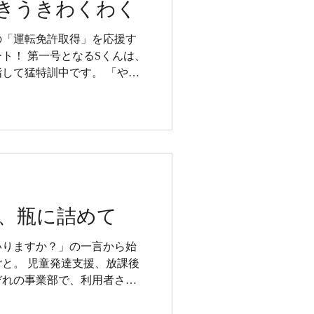
きうきわくわく
の「運転免許取得」を応援す
ト！ 第一号となるSくんは、
指して猛特訓中です。 「やっ
場づくり、その第一歩をご紹
、瓶に詰めて
いりますか？」の一言から始
と。 児童発達支援、放課後
ぞれの事業部で、利用者さん
ジュース。 「やってみよ
笑い声と真剣な眼差しが、瓶