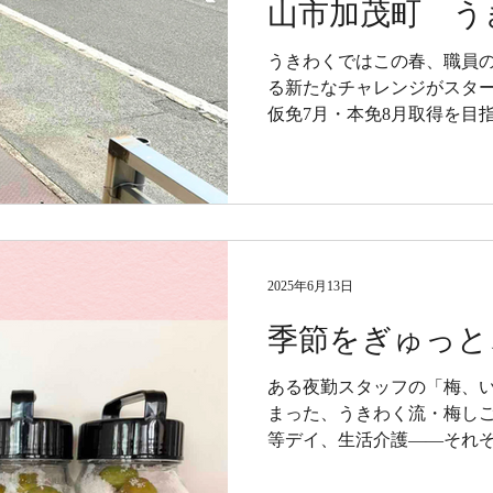
山市加茂町 う
うきわくではこの春、職員
る新たなチャレンジがスター
仮免7月・本免8月取得を目
てみたい！」を応援する職
介します
2025年6月13日
季節をぎゅっと
ある夜勤スタッフの「梅、
まった、うきわく流・梅しご
等デイ、生活介護——それ
と職員が一緒に瓶詰めした梅
う」の気持ちが芽吹いて、