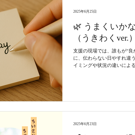
2025年6月25日
🌿 うまくいか
（うきわくver.
支援の現場では、誰もが“良
に、伝わらない日やすれ違う
イミングや状況の違いによる
は“直しながら続けるもの”
ちにもゆとりを持って、人
います。
2025年6月23日