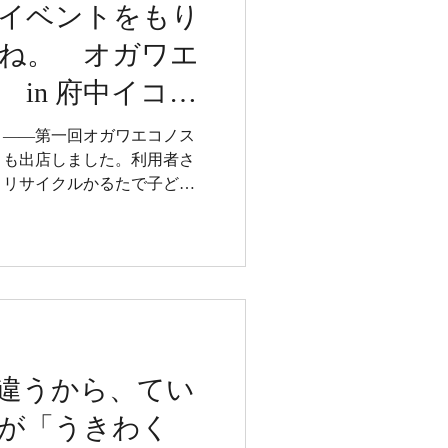
イベントをもり
ね。 オガワエ
in 府中イコー
」——第一回オガワエコノス
くも出店しました。利用者さ
、リサイクルかるたで子ども
担当したりと、それぞれのス
場者との心温まるエピソード
じる一日となりました。
違うから、てい
が「うきわく