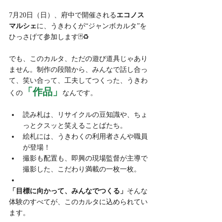
7月20日（日）、府中で開催される
エコノス
マルシェ
に、うきわくが“ジャンボカルタ”を
ひっさげて参加します🃏♻️
でも、このカルタ、ただの遊び道具じゃあり
ません。制作の段階から、みんなで話し合っ
て、笑い合って、工夫してつくった、うきわ
「作品」
くの
なんです。
読み札は、リサイクルの豆知識や、ちょ
っとクスッと笑えることばたち。
絵札には、うきわくの利用者さんや職員
が登場！
撮影も配置も、即興の現場監督が主導で
撮影した、こだわり満載の一枚一枚。
「目標に向かって、みんなでつくる」
そんな
体験のすべてが、このカルタに込められてい
ます。