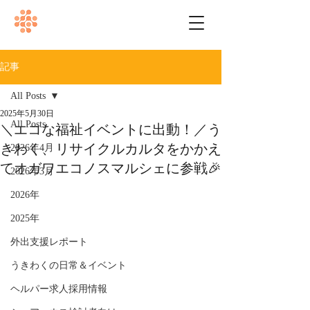
記事
All Posts
2025年5月30日
All Posts
＼エコな福祉イベントに出動！／う
きわく、リサイクルカルタをかかえ
2026年4月
てオガワエコノスマルシェに参戦🎉
2026年3月
2026年
2025年
外出支援レポート
うきわくの日常＆イベント
ヘルパー求人採用情報