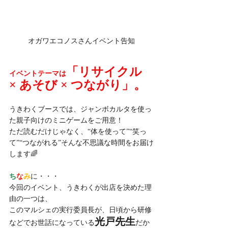
オガワエコノスさんイベント告知
「リサイクル 
イベントテーマは
× あそび × つながり」。
うきわくブースでは、ジャンボカルタを使っ
た親子向けのミニゲームをご用意！
ただ読むだけじゃなく、“体を使って”“笑っ
て”“つながれる”そんな不思議な時間をお届け
します🌈
ち
な
み
に・・・
今回のイベント、うきわくが出店を決めた理
由の一つは、
このマルシェの実行委員長が、日頃から研修
光戸先生
などでお世話になっている
だか