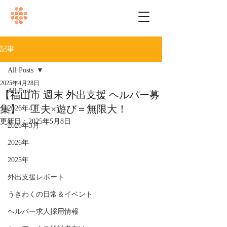
記事
All Posts
2025年4月28日
All Posts
【福山市 週末 外出支援 ヘルパー募
集】 工夫×遊び＝無限大！
2026年4月
更新日：
2025年5月8日
2026年3月
2026年
2025年
外出支援レポート
うきわくの日常＆イベント
ヘルパー求人採用情報