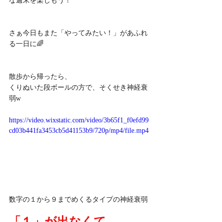
な週末を楽しもう！
さぁ今日もまた「やってみたい！」があふれ
る一日に🌈
散歩から帰ったら、
くりぬいた段ボールの方で、そくせき神経衰
弱w
https://video.wixstatic.com/video/3b65f1_f0efd99
cd03b441fa3453cb5d41153b9/720p/mp4/file.mp4
数字の１から９までめくるタイプの神経衰弱
「１」が出なくて、