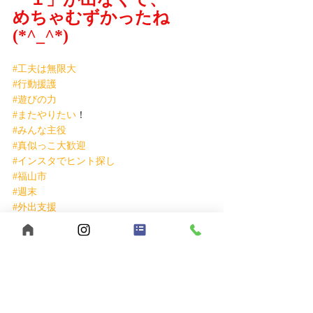
めちゃむずかったね
(*^_^*)
#工夫は無限大
#行動援護
#遊びの力
#またやりたい
！
#みんな主役
#真似っこ大歓迎
#インスタでヒント探し
#福山市
#週末
#外出支援
#ヘルパー募集
自己肯定感
行動援護
移動支援
重度訪問介護
合同会社うきうきわくわく
ヘルパー募集
福山市
ヘルパー事業所
広島県
うきわく
外出支援
障害福祉
みんな主役
創造力
あそびのちから
段ボール遊び
支援のヒント
あそび心