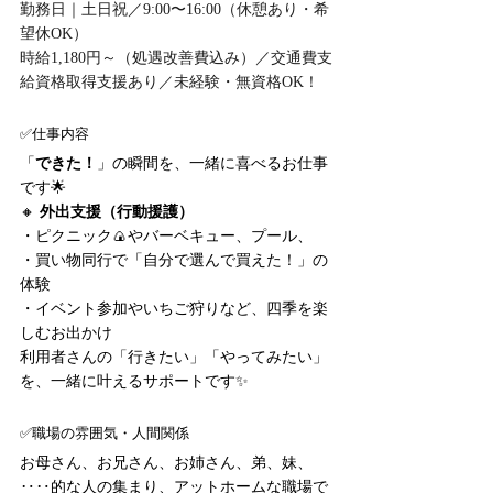
勤務日｜土日祝／9:00〜16:00（休憩あり・希
望休OK）
時給1,180円～（処遇改善費込み）／交通費支
給資格取得支援あり／未経験・無資格OK！
✅仕事内容
「
できた！
」の瞬間を、一緒に喜べるお仕事
です🌟
🔸 
外出支援（行動援護）
・ピクニック🍙やバーベキュー、プール、
・買い物同行で「自分で選んで買えた！」の
体験
・イベント参加やいちご狩りなど、四季を楽
しむお出かけ
利用者さんの「行きたい」「やってみたい」
を、一緒に叶えるサポートです✨
✅職場の雰囲気・人間関係
お母さん、お兄さん、お姉さん、弟、妹、
‥‥的な人の集まり、アットホームな職場で