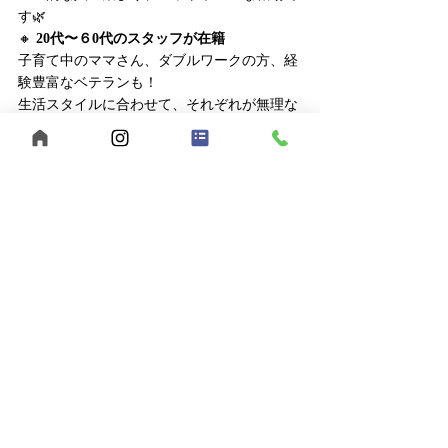
す🌿
🔸 
20代〜６0代のスタッフが在籍
子育て中のママさん、ダブルワークの方、経
験豊富なベテランも！
生活スタイルに合わせて、それぞれが無理な
く関わっています。
🔸 
初めてでも安心できる関係性
「大丈夫？」「こうしたらどうかな？」と自
然に声をかけ合える職場。
利用者さんだけでなく、**スタッフ同士
も“寄り添い合える関係”**ができています😊
🔸 
あなたの「こうしてみたい」が活かせる職
場
「クッキング企画をしてみたい！」「みんな
で○○公園に行きたい！」
そんなアイデアがそのまま、
次の支援の形に
なることも
よくあります✨
→ 
肩ひじ張らずに、自分らしく働ける空気感
を、ぜひ見学で感じてみてください♪