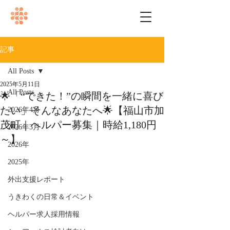
記事
All Posts
2025年5月11日
All Posts
🌟「“できた！”の瞬間を一緒に喜び
たい」そんなあなたへ🌟【福山市加
2026年4月
茂町｜ヘルパー募集｜時給1,180円
2026年3月
～】
2026年
2025年
外出支援レポート
うきわくの日常＆イベント
ヘルパー求人採用情報