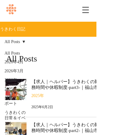
うきわく日記
All Posts
All Posts
All Posts
2026年4月
2026年3月
2026年
【求人｜ヘルパー】うきわくの勤
務時間や休暇制度-part3-｜福山市
2025年
2025年
外出支援レ
ポート
2025年6月2日
うきわくの
日常＆イベ
ント
【求人｜ヘルパー】うきわくの勤
務時間や休暇制度-part2-｜福山市
ヘルパー求