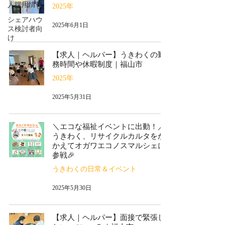
人採用情報
2025年
シェアハウ
2025年6月1日
ス検討者向
け
【求人｜ヘルパー】うきわくの勤
務時間や休暇制度｜福山市
2025年
2025年5月31日
＼エコな福祉イベントに出動！／
うきわく、リサイクルカルタをか
かえてオガワエコノスマルシェに
参戦🎉
うきわくの日常＆イベント
2025年5月30日
【求人｜ヘルパー】面接で緊張し