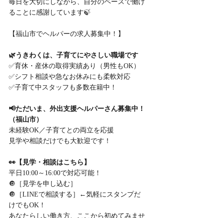
毎日を大切にしながら、自分のペースで働け
ることに感謝しています🍃
【福山市でヘルパーの求人募集中！】
🌿うきわくは、子育てにやさしい職場です
✅育休・産休の取得実績あり（男性もOK）
✅シフト相談や急なお休みにも柔軟対応
✅子育て中スタッフも多数在籍中！
📢ただいま、外出支援ヘルパーさん募集中！
（福山市）
未経験OK／子育てとの両立を応援
見学や相談だけでも大歓迎です！
👀【見学・相談はこちら】
平日10:00～16:00で対応可能！
🔘［見学を申し込む］
🔘［LINEで相談する］←気軽にスタンプだ
けでもOK！
あなたらしい働き方、ここから初めてみませ