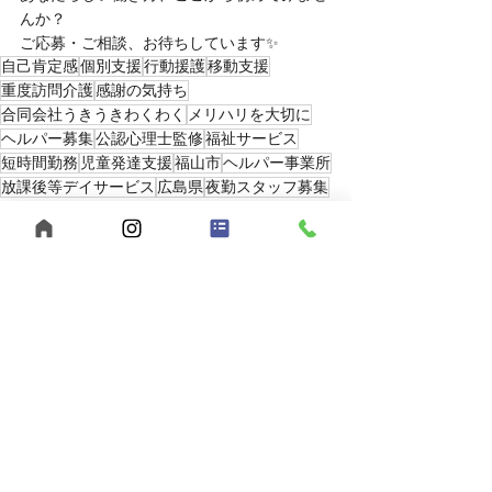
んか？
ご応募・ご相談、お待ちしています✨
自己肯定感
個別支援
行動援護
移動支援
重度訪問介護
感謝の気持ち
合同会社うきうきわくわく
メリハリを大切に
ヘルパー募集
公認心理士監修
福祉サービス
短時間勤務
児童発達支援
福山市
ヘルパー事業所
放課後等デイサービス
広島県
夜勤スタッフ募集
多機能型事業所
児童指導員募集
保育士募集
スパーク運動療育
重度知的障害
強度行動障害
発達障害
ホームページ
勤務時間
休暇制度
パートタイム
安心して働ける
2025年
最新記事
すべて表示