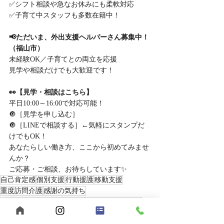
✅シフト相談や急なお休みにも柔軟対応
✅子育て中スタッフも多数在籍中！
📢ただいま、外出支援ヘルパーさん募集中！
（福山市）
未経験OK／子育てとの両立を応援
見学や相談だけでも大歓迎です！
👀【見学・相談はこちら】
平日10:00～16:00で対応可能！
🔘［見学を申し込む］
🔘［LINEで相談する］←気軽にスタンプだ
けでもOK！
あなたらしい働き方、ここから初めてみませ
んか？
ご応募・ご相談、お待ちしています✨
自己肯定感
個別支援
行動援護
移動支援
重度訪問介護
感謝の気持ち
合同会社うきうきわくわく
メリハリを大切に
ヘルパー募集
公認心理士監修
福祉サービス
短時間勤務
児童発達支援
福山市
ヘルパー事業所