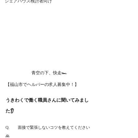
シェアハウス検討者向け
青空の下、快走🏎
【福山市でヘルパーの求人募集中！】
うきわくで働く職員さんに聞いてみまし
た👂
Q.	面接で緊張しないコツを教えてください
🙏