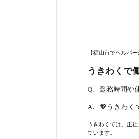
【福山市でヘルパー
うきわくで働
Q.	勤務時
A.	💖う
うきわくでは、正社
ています。