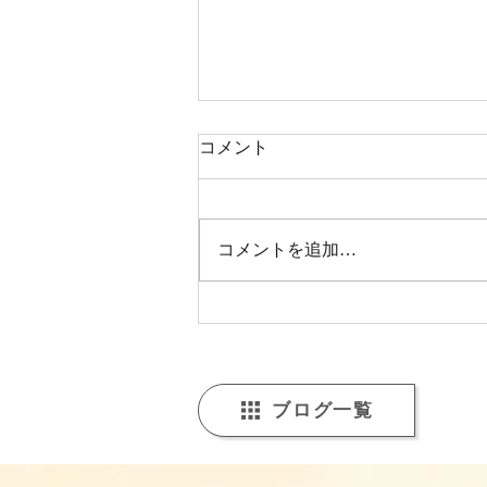
コメント
コメントを追加…
【福山市の福祉事業所より年
末のご挨拶】うきわくからお
届けする、支援の現場と一年
の振り返り
ブログ一覧