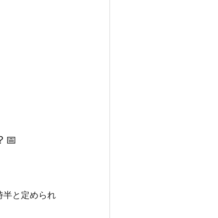
📅
時半と定められ