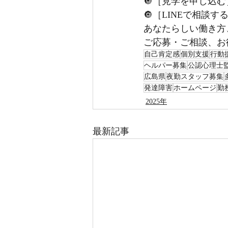
🔘［見学を申し込む
🔘［LINEで相談
あなたらしい働き方
ご応募・ご相談、お
自己肯定感
個別支援
行動
ヘルパー募集
公認心理士
広島県
夜勤スタッフ募集
発達障害
ホームページ
勤
2025年
最新記事