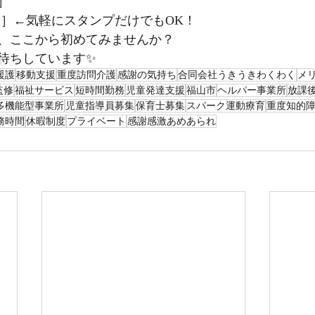
］
する］←気軽にスタンプだけでもOK！
、ここから初めてみませんか？
待ちしています✨
援護
移動支援
重度訪問介護
感謝の気持ち
合同会社うきうきわくわく
メ
監修
福祉サービス
短時間勤務
児童発達支援
福山市
ヘルパー事業所
放課
多機能型事業所
児童指導員募集
保育士募集
スパーク運動療育
重度知的
務時間
休暇制度
プライベート
感謝感激あめあられ