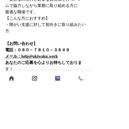
ムで協力しながら業務に取り組める方に
最適な職場です。
【こんな方におすすめ】
・障がい支援に対して前向きに取り組みたい
方
【お問い合わせ】
電話：０８０－７８１０－３６４９
メール：help@ukiwaku.work
あなたのご応募を心よりお待ちしておりま
す！
自己肯定感
個別支援
重度訪問介護
短時間勤務
広島福山
ヘルパーサポート
シェアハウス
夜勤
障がい者支援
キャリアアップ
働きやすい環境
夜勤専門
シェアハウス検討者向け
最新記事
すべて表示