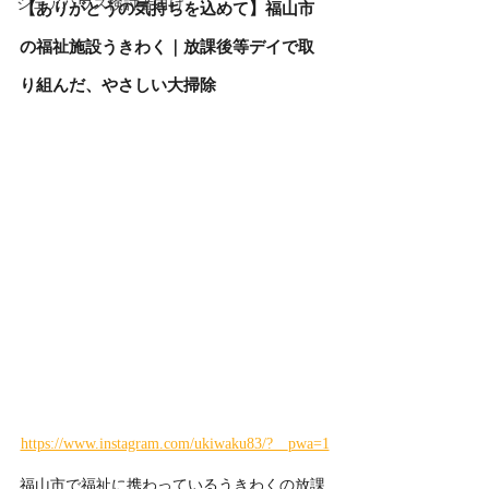
シェアハウス検討者向け
【ありがとうの気持ちを込めて】福山市
の福祉施設うきわく｜放課後等デイで取
り組んだ、やさしい大掃除
https://www.instagram.com/ukiwaku83/?__pwa=1
福山市で福祉に携わっているうきわくの放課