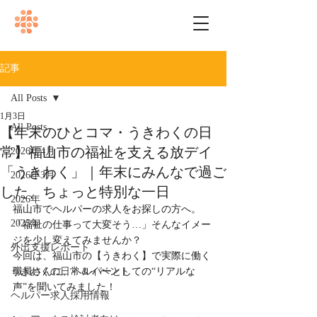
記事
All Posts
1月3日
All Posts
【年末のひとコマ・うきわくの日
常】福山市の福祉を支える放デイ
2026年4月
「うきわく」｜年末にみんなで過ご
2026年3月
した、ちょっと特別な一日
2026年
福山市でヘルパーの求人をお探しの方へ。
2025年
「福祉の仕事って大変そう…」そんなイメー
ジを少し変えてみませんか？
外出支援レポート
今回は、福山市の【うきわく】で実際に働く
うきわくの日常＆イベント
職員さんに、ヘルパーとしての“リアルな
声”を聞いてみました！
ヘルパー求人採用情報