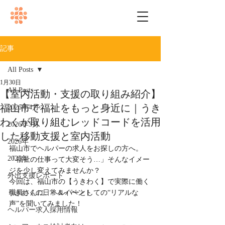
記事
All Posts
1月30日
All Posts
【室内活動・支援の取り組み紹介】
福山市で福祉をもっと身近に｜うき
2026年4月
わくが取り組むレッドコードを活用
2026年3月
した移動支援と室内活動
2026年
福山市でヘルパーの求人をお探しの方へ。
2025年
「福祉の仕事って大変そう…」そんなイメー
ジを少し変えてみませんか？
外出支援レポート
今回は、福山市の【うきわく】で実際に働く
うきわくの日常＆イベント
職員さんに、ヘルパーとしての“リアルな
声”を聞いてみました！
ヘルパー求人採用情報