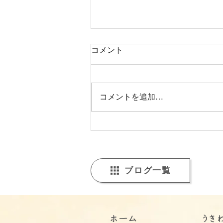
コメント
コメントを追加…
【福山市でゆるやかに続く日
常のひとコマ】福山市・うき
わくの福祉から広がる「食」
のかたち――ちょっといい調
ブログ一覧
理活動のはなし
​ホーム
うき