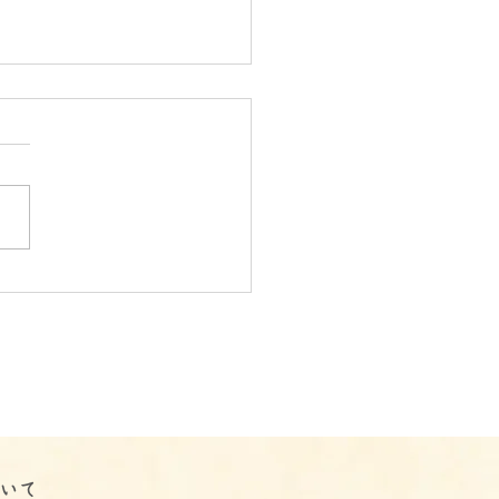
山市の福祉現場から発信
きわくが取り組む社会参
援のリアル】日常の中で
る社会参加のかたち
ついて