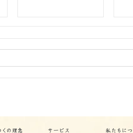
【福山市の福祉現場から｜う
【福
きわくが大切にする関係性づ
｜う
くりの考え方】福山市・うき
加支
わくの福祉が大切にする「関
広が
係性」──一緒に過ごすこと
から始まる支援のかたち
わくの理念
サービス
​私たちに