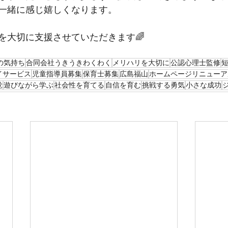
一緒に感じ嬉しくなります。
を大切に支援させていただきます🌈
の気持ち
合同会社うきうきわくわく
メリハリを大切に
公認心理士監修
イサービス
児童指導員募集
保育士募集
広島福山
ホームページリニューア
覚
遊びながら学ぶ
社会性を育てる
自信を育む
挑戦する勇気
小さな成功