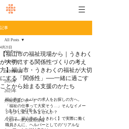
記事
All Posts
4月21日
All Posts
【福山市の福祉現場から｜うきわく
が大切にする関係性づくりの考え
2026年4月
方】福山市・うきわくの福祉が大切
2026年3月
にする「関係性」──一緒に過ごす
2026年
ことから始まる支援のかたち
2025年
福山市でヘルパーの求人をお探しの方へ。
外出支援レポート
「福祉の仕事って大変そう…」そんなイメー
うきわくの日常＆イベント
ジを少し変えてみませんか？
今回は、福山市の【うきわく】で実際に働く
ヘルパー求人採用情報
職員さんに、ヘルパーとしての“リアルな