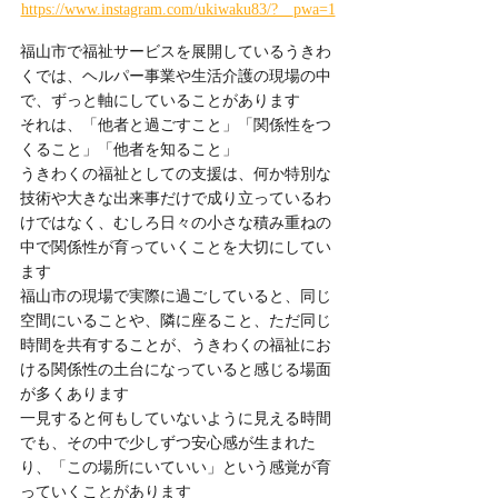
https://www.instagram.com/ukiwaku83/?__pwa=1
福山市で福祉サービスを展開しているうきわ
くでは、ヘルパー事業や生活介護の現場の中
で、ずっと軸にしていることがあります
それは、「他者と過ごすこと」「関係性をつ
くること」「他者を知ること」
うきわくの福祉としての支援は、何か特別な
技術や大きな出来事だけで成り立っているわ
けではなく、むしろ日々の小さな積み重ねの
中で関係性が育っていくことを大切にしてい
ます
福山市の現場で実際に過ごしていると、同じ
空間にいることや、隣に座ること、ただ同じ
時間を共有することが、うきわくの福祉にお
ける関係性の土台になっていると感じる場面
が多くあります
一見すると何もしていないように見える時間
でも、その中で少しずつ安心感が生まれた
り、「この場所にいていい」という感覚が育
っていくことがあります