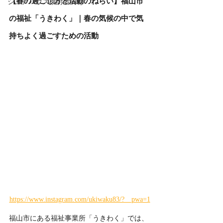
【春の過ごし方と活動のねらい】福山市
シェアハウス検討者向け
の福祉「うきわく」｜春の気候の中で気
持ちよく過ごすための活動
https://www.instagram.com/ukiwaku83/?__pwa=1
福山市にある福祉事業所「うきわく」では、