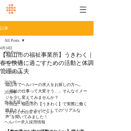
記事
All Posts
4月14日
All Posts
【福山市の福祉事業所】うきわく｜
春を快適に過ごすための活動と体調
2026年4月
管理の工夫
2026年3月
2026年
福山市でヘルパーの求人をお探しの方へ。
「福祉の仕事って大変そう…」そんなイメー
2025年
ジを少し変えてみませんか？
外出支援レポート
今回は、福山市の【うきわく】で実際に働く
職員さんに、ヘルパーとしての“リアルな
うきわくの日常＆イベント
声”を聞いてみました！
ヘルパー求人採用情報