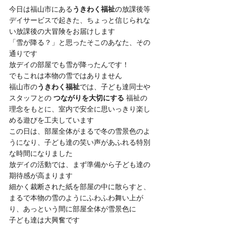
今日は福山市にある
うきわく福祉
の放課後等
デイサービスで起きた、ちょっと信じられな
い放課後の大冒険をお届けします
「雪が降る？」と思ったそこのあなた、その
通りです
放デイの部屋でも雪が降ったんです！
でもこれは本物の雪ではありません
福山市の
うきわく福祉
では、子ども達同士や
スタッフとの 
つながりを大切にする
 福祉の
理念をもとに、室内で安全に思いっきり楽し
める遊びを工夫しています
この日は、部屋全体がまるで冬の雪景色のよ
うになり、子ども達の笑い声があふれる特別
な時間になりました
放デイの活動では、まず準備から子ども達の
期待感が高まります
細かく裁断された紙を部屋の中に散らすと、
まるで本物の雪のようにふわふわ舞い上が
り、あっという間に部屋全体が雪景色に
子ども達は大興奮です