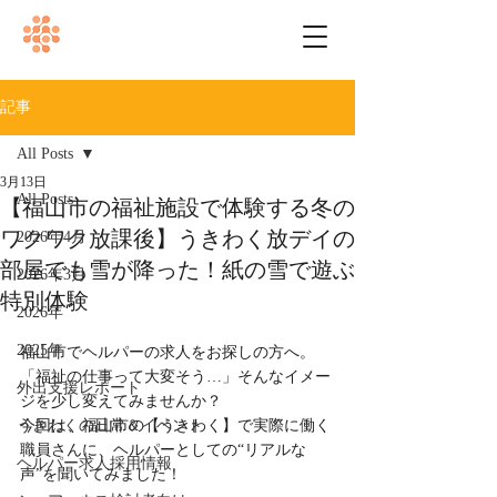
記事
All Posts
3月13日
All Posts
【福山市の福祉施設で体験する冬の
ワクワク放課後】うきわく放デイの
2026年4月
部屋でも雪が降った！紙の雪で遊ぶ
2026年3月
特別体験
2026年
2025年
福山市でヘルパーの求人をお探しの方へ。
「福祉の仕事って大変そう…」そんなイメー
外出支援レポート
ジを少し変えてみませんか？
うきわくの日常＆イベント
今回は、福山市の【うきわく】で実際に働く
職員さんに、ヘルパーとしての“リアルな
ヘルパー求人採用情報
声”を聞いてみました！