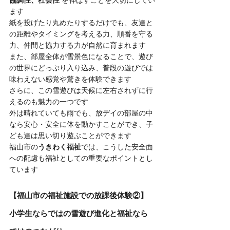
協調性、社会性
 を伸ばすことを大切にしてい
ます
紙を投げたり丸めたりするだけでも、友達と
の距離やタイミングを考える力、順番を守る
力、仲間と協力する力が自然に育まれます
また、部屋全体が雪景色になることで、遊び
の世界にどっぷり入り込み、普段の遊びでは
味わえない感覚や驚きを体験できます
さらに、この雪遊びは天候に左右されずに行
えるのも魅力の一つです
外は晴れていても雨でも、放デイの部屋の中
なら安心・安全に体を動かすことができ、子
ども達は思い切り遊ぶことができます
福山市の
うきわく福祉
では、こうした安全面
への配慮も福祉としての重要なポイントとし
ています
【福山市の福祉施設での放課後体験②】
小学生ならではの雪遊び進化と福祉なら