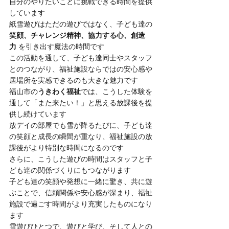
自分のやりたいことに挑戦できる時間を提供
しています
紙雪遊びはただの遊びではなく、子ども達の 
笑顔、チャレンジ精神、協力する心、創造
力
 を引き出す魔法の時間です
この活動を通して、子ども達同士やスタッフ
とのつながり、福祉施設ならではの安心感や
居場所を実感できるのも大きな魅力です
福山市の
うきわく福祉
では、こうした体験を
通して「また来たい！」と思える放課後を提
供し続けています
放デイの部屋でも雪が降るたびに、子ども達
の笑顔と成長の瞬間が重なり、福祉施設の放
課後がより特別な時間になるのです
さらに、こうした遊びの時間はスタッフと子
ども達の関係づくりにもつながります
子ども達の笑顔や発想に一緒に驚き、共に遊
ぶことで、信頼関係や安心感が深まり、福祉
施設で過ごす時間がより充実したものになり
ます
雪遊びひとつで、遊びと学び、そして人との