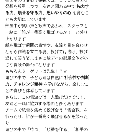
発想を尊重しつつ、友達と関わる中で 
協力す
る力、順番を守る力、思いやりの心
 を育むこ
とも大切にしています
部屋中が笑い声と歓声であふれ、スタッフも
一緒に「誰が一番高く飛ばせるか！」と盛り
上がります
紙を飛ばす瞬間の表情や、友達と目を合わせ
ながら作戦を立てる姿、投げては逃げ、投げ
返して笑う姿…まさに放デイの部屋全体が小
さな冒険の舞台になります
もちろんターゲットは先生！？ｗ
遊びの中で、子ども達は自然に 
社会性や判断
力、チャレンジ精神
 を学びながら、楽しむこ
との喜びも体感しています
さらに、この雪遊びは一人遊びだけでなく、
友達と一緒に協力する場面も多くあります
チームで紙雪を集めて投げ合う「雪合戦」を
行ったり、誰が一番高く飛ばせるかを競った
り
遊びの中で「待つ」「順番を守る」「相手の