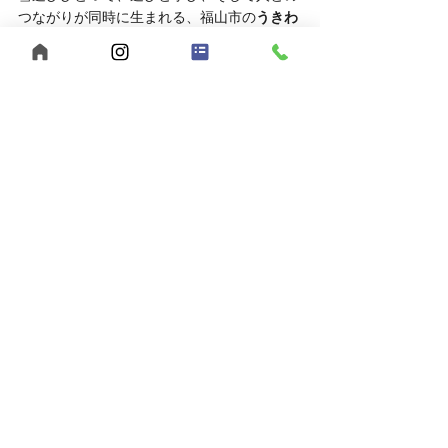
つながりが同時に生まれる、福山市の
うきわ
く福祉
ならではの放課後体験です
まずは見学・相談からお気軽に！
「福祉の仕事に興味があるけど、実際の雰囲
気を知りたい」
そんな方は、ぜひ見学や相談だけでもお越し
ください。
	● 見学対応時間：平日10:00～16:00
	● 相談方法：LINEでもOK
お申し込みはこちら
	● 見学を申し込む
	● LINEで相談する
あなたらしい働き方、【うきわく】で始めて