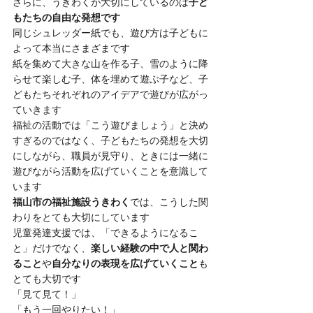
さらに、うきわくが大切にしているのは
子ど
もたちの自由な発想です
同じシュレッダー紙でも、遊び方は子どもに
よって本当にさまざまです
紙を集めて大きな山を作る子、雪のように降
らせて楽しむ子、体を埋めて遊ぶ子など、子
どもたちそれぞれのアイデアで遊びが広がっ
ていきます
福祉の活動では「こう遊びましょう」と決め
すぎるのではなく、子どもたちの発想を大切
にしながら、職員が見守り、ときには一緒に
遊びながら活動を広げていくことを意識して
います
福山市の福祉施設うきわく
では、こうした関
わりをとても大切にしています
児童発達支援では、「できるようになるこ
と」だけでなく、
楽しい経験の中で人と関わ
ること
や
自分なりの表現を広げていくこと
も
とても大切です
「見て見て！」
「もう一回やりたい！」