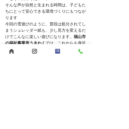
そんな声が自然と生まれる時間は、子どもた
ちにとって安心できる環境づくりにもつなが
ります
今回の雪遊びのように、普段は処分されてし
まうシュレッダー紙も、少し見方を変えるだ
けでこんなに楽しい遊びになります。
福山市
の福祉事業所うきわく
では、これからも身近
な素材やアイデアを活かしながら、子どもた
ちが「楽しい！」と感じられる活動をたくさ
ん取り入れていきたいと思います
まずは見学・相談からお気軽に！
「福祉の仕事に興味があるけど、実際の雰囲
気を知りたい」
そんな方は、ぜひ見学や相談だけでもお越し
ください。
	● 見学対応時間：平日10:00～16:00