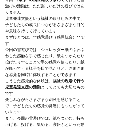
遊びの活動は、ただ楽しいだけの遊びではあ
りません
児童発達支援という福祉の取り組みの中で、
子どもたちの成長につながるさまざまな目的
や意味を持って行っています
まずひとつは、**感覚遊び（感覚統合）**で
す
今回の雪遊びでは、シュレッダー紙のふわふ
わした感触を手で感じたり、紙をつかんだり
投げたりすることで手の感覚を使ったり、紙
が降ってくる様子を目で見たりと、さまざま
な感覚を同時に体験することができます
こうした感覚的な体験は、
福祉の現場で行う
児童発達支援の活動
としてとても大切なもの
です
楽しみながらさまざまな刺激を感じること
で、子どもたちの感覚の発達にもつながって
いきます
また、今回の雪遊びでは、紙をつかむ、持ち
上げる、投げる、集める、寝転ぶといった動