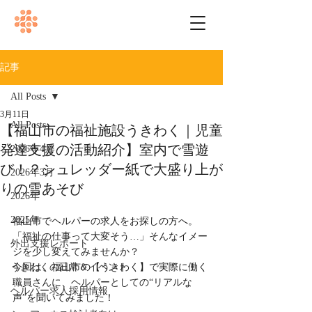
記事
All Posts
3月11日
All Posts
【福山市の福祉施設うきわく｜児童
発達支援の活動紹介】室内で雪遊
2026年4月
び！？シュレッダー紙で大盛り上が
2026年3月
りの雪あそび
2026年
2025年
福山市でヘルパーの求人をお探しの方へ。
「福祉の仕事って大変そう…」そんなイメー
外出支援レポート
ジを少し変えてみませんか？
うきわくの日常＆イベント
今回は、福山市の【うきわく】で実際に働く
職員さんに、ヘルパーとしての“リアルな
ヘルパー求人採用情報
声”を聞いてみました！