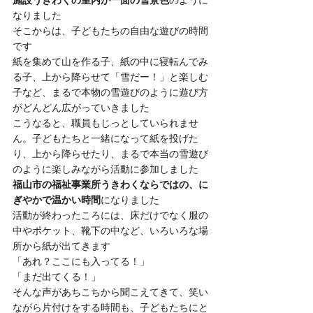
施設うきわくの室内が一面の雪景色
のように
なりました
そこからは、子どもたちの自由な遊びの時間
です
紙を集めて山を作る子、紙の中に寝転んでみ
る子、上から降らせて「雪だー！」と楽しむ
子など、まるで本物の雪遊びのように遊び方
がどんどん広がっていきました
こうなると、職員もじっとしていられませ
ん。子どもたちと一緒になって紙を投げた
り、上から降らせたり、まるで本当の雪遊び
のように楽しみながら活動に参加しました
福山市の福祉事業所うきわくならではの、に
ぎやかで温かい時間
になりました
活動が終わったころには、床だけでなく服の
中やポケット、靴下の中など、いろいろな場
所から紙が出てきます
「あれ？ここにも入ってる！」
「まだ出てくる！」
そんな声があちこちから聞こえてきて、笑い
ながら片付けをする時間も、子どもたちにと