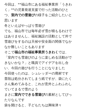
今回は、**福山市にある福祉事業所「うきわ
く」**の児童発達支援で行った活動のひと
つ、
室内での雪遊び
の様子をご紹介したいと
思います
冬といえばやっぱり雪遊び
でも、福山市では毎年必ず雪が積もるわけで
はありませんし、福祉施設の活動として外で
雪遊びをするのは天候や安全面の関係でなか
なか難しいこともあります
そこで
福山市の福祉事業所うきわく
では、
「室内でも雪遊びのように楽しめる活動がで
きないかな？」と職員でアイデアを出し合
い、今回の遊びを行うことになりました
今回使ったのは、シュレッダーの廃材です
普段は処分されてしまう紙ですが、袋にたく
さん集めてみると、これが意外とふわふわし
ていてまるで雪のよう
まさに
室内でできる雪遊び
の素材としてぴっ
たりなんです
袋を開けると、子どもたちは興味津々