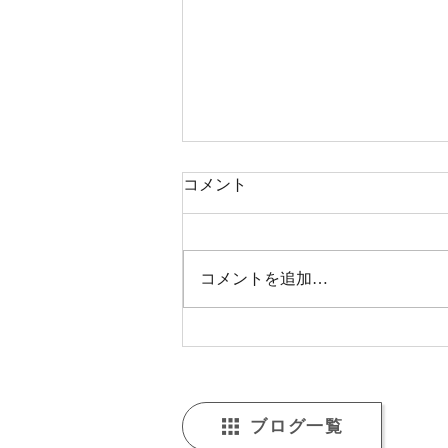
コメント
コメントを追加…
【福山市でゆるやかに続く日
常のひとコマ】福山市・うき
わくの福祉から広がる「食」
のかたち――ちょっといい調
ブログ一覧
理活動のはなし