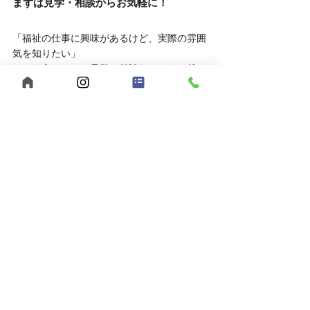
まずは見学・相談からお気軽に！
「福祉の仕事に興味があるけど、実際の雰囲
気を知りたい」
そんな方は、ぜひ見学や相談だけでもお越し
ください。
	● 見学対応時間：平日10:00～16:00
	● 相談方法：LINEでもOK
お申し込みはこちら
	● 見学を申し込む
	● LINEで相談する
あなたらしい働き方、【うきわく】で始めて
みませんか？
ご応募・ご相談、お待ちしています。
【まとめ】福山市でヘルパー求人をお探