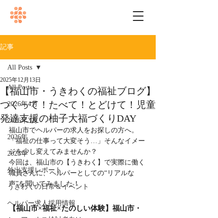
記事
All Posts
2025年12月13日
All Posts
【福山市・うきわくの福祉ブログ】
つくって！たべて！とどけて！児童
2026年4月
発達支援の柚子大福づくりDAY
2026年3月
福山市でヘルパーの求人をお探しの方へ。
2026年
「福祉の仕事って大変そう…」そんなイメー
ジを少し変えてみませんか？
2025年
今回は、福山市の【うきわく】で実際に働く
外出支援レポート
職員さんに、ヘルパーとしての“リアルな
声”を聞いてみました！
うきわくの日常＆イベント
ヘルパー求人採用情報
【福山市×福祉×たのしい体験】福山市・