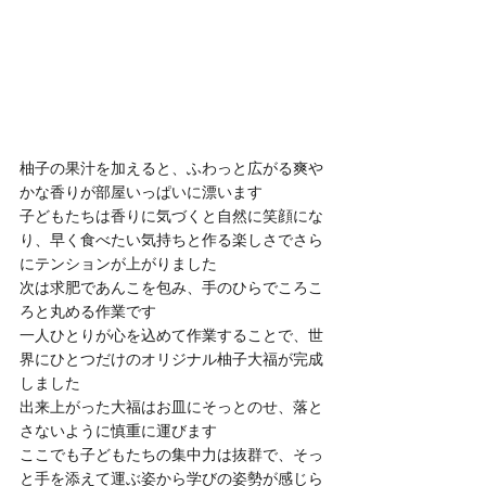
柚子の果汁を加えると、ふわっと広がる爽や
かな香りが部屋いっぱいに漂います
子どもたちは香りに気づくと自然に笑顔にな
り、早く食べたい気持ちと作る楽しさでさら
にテンションが上がりました
次は求肥であんこを包み、手のひらでころこ
ろと丸める作業です
一人ひとりが心を込めて作業することで、世
界にひとつだけのオリジナル柚子大福が完成
しました
出来上がった大福はお皿にそっとのせ、落と
さないように慎重に運びます
ここでも子どもたちの集中力は抜群で、そっ
と手を添えて運ぶ姿から学びの姿勢が感じら