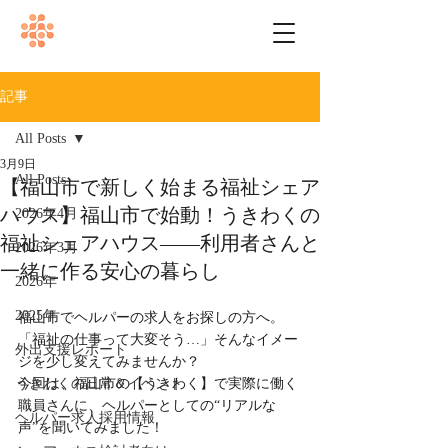
記事
All Posts
3月9日
All Posts
【福山市で新しく始まる福祉シェア
ハウス】福山市で始動！うきわくの
2026年4月
福祉シェアハウス――利用者さんと
2026年3月
一緒に作る安心の暮らし
2026年
2025年
福山市でヘルパーの求人をお探しの方へ。
「福祉の仕事って大変そう…」そんなイメー
外出支援レポート
ジを少し変えてみませんか？
うきわくの日常＆イベント
今回は、福山市の【うきわく】で実際に働く
職員さんに、ヘルパーとしての“リアルな
ヘルパー求人採用情報
声”を聞いてみました！