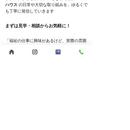
ハウス
 の日常や大切な取り組みを、ゆるくで
も丁寧に発信していきます
まずは見学・相談からお気軽に！
「福祉の仕事に興味があるけど、実際の雰囲
気を知りたい」
そんな方は、ぜひ見学や相談だけでもお越し
ください。
	● 見学対応時間：平日10:00～16:00
	● 相談方法：LINEでもOK
お申し込みはこちら
	● 見学を申し込む
	● LINEで相談する
あなたらしい働き方、【うきわく】で始めて