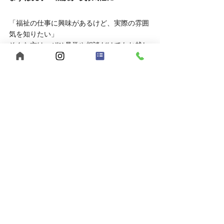
「福祉の仕事に興味があるけど、実際の雰囲
気を知りたい」
そんな方は、ぜひ見学や相談だけでもお越し
ください。
	● 見学対応時間：平日10:00～16:00
	● 相談方法：LINEでもOK
お申し込みはこちら
	● 見学を申し込む
	● LINEで相談する
あなたらしい働き方、【うきわく】で始めて
みませんか？
ご応募・ご相談、お待ちしています。
【まとめ】福山市でヘルパー求人をお探