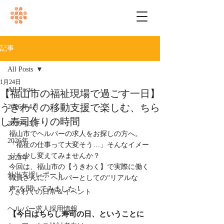
記事
All Posts
1月24日
All Posts
【福山市の福祉現場で過ごす一日】
うきわくの移動支援で楽しむ、ちら
2026年4月
し寿司作りの時間
2026年3月
福山市でヘルパーの求人をお探しの方へ。
2026年
「福祉の仕事って大変そう…」そんなイメー
ジを少し変えてみませんか？
2025年
今回は、福山市の【うきわく】で実際に働く
外出支援レポート
職員さんに、ヘルパーとしての“リアルな
声”を聞いてみました！
うきわくの日常＆イベント
ヘルパー求人採用情報
【今日はちらし寿司の日、ということに