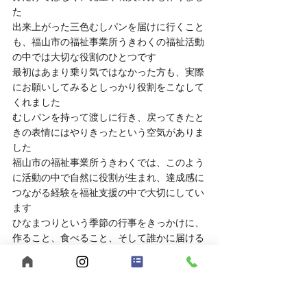
た
出来上がった三色むしパンを届けに行くこと
も、福山市の福祉事業所うきわくの福祉活動
の中では大切な役割のひとつです
最初はあまり乗り気ではなかった方も、実際
にお願いしてみるとしっかり役割をこなして
くれました
むしパンを持って渡しに行き、戻ってきたと
きの表情にはやりきったという空気がありま
した
福山市の福祉事業所うきわくでは、このよう
に活動の中で自然に役割が生まれ、達成感に
つながる経験を福祉支援の中で大切にしてい
ます
ひなまつりという季節の行事をきっかけに、
作ること、食べること、そして誰かに届ける
ことまで含めた今回のクッキング活動
福山市の福祉事業所うきわくでは、こうした
日常の福祉活動の中に小さな成功体験や楽し
さを積み重ねていくことを大切にしています