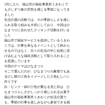
3月に入り、福山市の福祉事業所うきわくで
も少しずつ春の空気を感じる季節になってき
ました
生活介護の活動では、その季節らしさを感じ
られる取り組みを大切にしており、今回はひ
なまつりに合わせたクッキング活動を行いま
した
福山市で福祉サービスを提供しているうきわ
くでは、行事を単なるイベントとして終わら
せるのではなく、日々の生活の中に自然に溶
け込むような福祉活動として取り入れること
を意識しています
今回のテーマはひなまつり
そこで選んだのが、ひなまつりの象徴でもあ
るひし餅の三色をイメージした三色むしパン
作りです
白・ピンク・緑の三色が重なる見た目は、ひ
なまつりらしさがしっかり感じられるお菓子
福山市の福祉事業所うきわくの生活介護で
も、季節の行事を楽しみながら参加できる福