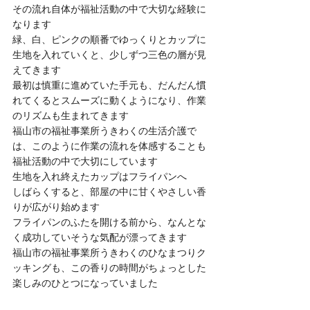
その流れ自体が福祉活動の中で大切な経験に
なります
緑、白、ピンクの順番でゆっくりとカップに
生地を入れていくと、少しずつ三色の層が見
えてきます
最初は慎重に進めていた手元も、だんだん慣
れてくるとスムーズに動くようになり、作業
のリズムも生まれてきます
福山市の福祉事業所うきわくの生活介護で
は、このように作業の流れを体感することも
福祉活動の中で大切にしています
生地を入れ終えたカップはフライパンへ
しばらくすると、部屋の中に甘くやさしい香
りが広がり始めます
フライパンのふたを開ける前から、なんとな
く成功していそうな気配が漂ってきます
福山市の福祉事業所うきわくのひなまつりク
ッキングも、この香りの時間がちょっとした
楽しみのひとつになっていました