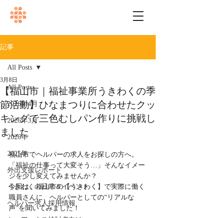
記事
All Posts
3月8日
All Posts
【福山市｜福祉事業所うきわくの季
節活動】ひなまつりに合わせたクッ
2026年4月
キングで三色むしパン作りに挑戦し
2026年3月
ました
2026年
2025年
福山市でヘルパーの求人をお探しの方へ。
「福祉の仕事って大変そう…」そんなイメー
外出支援レポート
ジを少し変えてみませんか？
うきわくの日常＆イベント
今回は、福山市の【うきわく】で実際に働く
職員さんに、ヘルパーとしての“リアルな
ヘルパー求人採用情報
声”を聞いてみました！