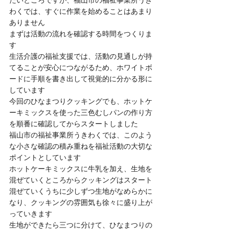
たいところですが、福山市の福祉事業所うき
わくでは、すぐに作業を始めることはあまり
ありません
まずは活動の流れを確認する時間をつくりま
す
生活介護の福祉支援では、活動の見通しが持
てることが安心につながるため、ホワイトボ
ードに手順を書き出して視覚的に分かる形に
しています
今回のひなまつりクッキングでも、ホットケ
ーキミックスを使った三色むしパンの作り方
を順番に確認してからスタートしました
福山市の福祉事業所うきわくでは、このよう
な小さな確認の積み重ねを福祉活動の大切な
ポイントとしています
ホットケーキミックスに牛乳を加え、生地を
混ぜていくところからクッキングはスタート
混ぜていくうちに少しずつ生地がなめらかに
なり、クッキングの雰囲気も徐々に盛り上が
っていきます
生地ができたら三つに分けて、ひなまつりの