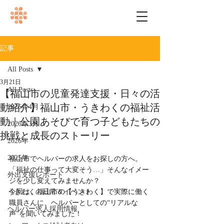
記事
All Posts
3月21日
All Posts
【福山市の児童発達支援・日々の活
動紹介】福山市・うきわくの福祉活
2026年4月
動｜公園あそびで育つ子どもたちの
2026年3月
挑戦と成長のストーリー
2026年
2025年
福山市でヘルパーの求人をお探しの方へ。
「福祉の仕事って大変そう…」そんなイメー
外出支援レポート
ジを少し変えてみませんか？
うきわくの日常＆イベント
今回は、福山市の【うきわく】で実際に働く
職員さんに、ヘルパーとしての“リアルな
ヘルパー求人採用情報
声”を聞いてみました！