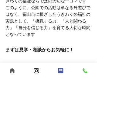
きわくの福祉ならではの大切な一コマです
このように、公園での活動は単なる外遊びで
はなく、福山市に根ざしたうきわくの福祉の
実践として、「挑戦する力」「人と関わる
力」「自分を信じる力」を育てる大切な時間
となっています
まずは見学・相談からお気軽に！
「福祉の仕事に興味があるけど、実際の雰囲
気を知りたい」
そんな方は、ぜひ見学や相談だけでもお越し
ください。
	● 見学対応時間：平日10:00～16:00
	● 相談方法：LINEでもOK
お申し込みはこちら
	● 見学を申し込む