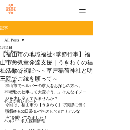
記事
All Posts
1月11日
All Posts
【福山市の地域福祉×季節行事】福
山市の児童発達支援｜うきわくの福
2026年4月
祉活動で初詣へ～草戸稲荷神社と明
2026年3月
王院でご縁を願って～
2026年
福山市でヘルパーの求人をお探しの方へ。
2025年
「福祉の仕事って大変そう…」そんなイメー
ジを少し変えてみませんか？
外出支援レポート
今回は、福山市の【うきわく】で実際に働く
うきわくの日常＆イベント
職員さんに、ヘルパーとしての“リアルな
声”を聞いてみました！
ヘルパー求人採用情報