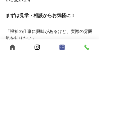
まずは見学・相談からお気軽に！
「福祉の仕事に興味があるけど、実際の雰囲
気を知りたい」
そんな方は、ぜひ見学や相談だけでもお越し
ください。
	● 見学対応時間：平日10:00～16:00
	● 相談方法：LINEでもOK
お申し込みはこちら
	● 見学を申し込む
	● LINEで相談する
あなたらしい働き方、【うきわく】で始めて
みませんか？
ご応募・ご相談、お待ちしています。