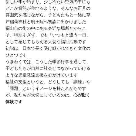
新しい年が始まり、少し冷たい空気の中にも
どこか背筋が伸びるような、そんなお正月の
雰囲気を感じながら、子どもたちと一緒に草
戸稲荷神社と明王院へ初詣に出かけました
福山市の街の中にある身近な場所だからこ
そ、特別すぎず、でも「いつもと違う一日」
として感じてもらえる大切な福祉活動です
初詣は、日本で長く受け継がれてきた文化の
ひとつです
うきわくでは、こうした季節行事を通して、
子どもたちが自然に社会とつながっていける
ような児童発達支援を心がけています
福祉の支援というと、どうしても「訓練」や
「課題」というイメージを持たれがちです
が、私たちが大切にしているのは、
心が動く
体験
です