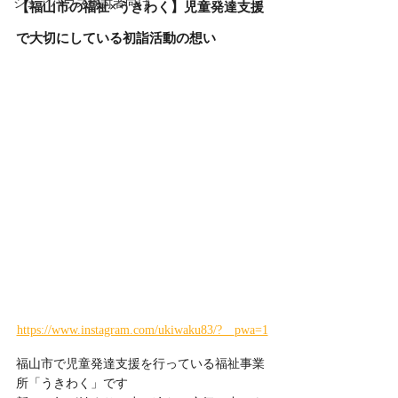
シェアハウス検討者向け
【福山市の福祉×うきわく】児童発達支援
で大切にしている初詣活動の想い
https://www.instagram.com/ukiwaku83/?__pwa=1
福山市で児童発達支援を行っている福祉事業
所「うきわく」です