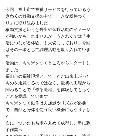
今回、福山市で福祉サービスを行っている
う
きわく
の移動支援の中で、「きな粉棒づく
り」に取り組みました
移動支援というと外出や余暇活動のイメージ
が強いかもしれませんが、うきわくでは「生
活につながる体験」も大切にしており、今回
はその一環として調理活動を取り入れていま
す
活動は、もち米をつくところからスタートし
ました
福山市の福祉現場として、ただ出来上がった
ものを用意するのではなく、最初の工程から
関わることで「作る過程」を体験してもらう
ことを意識しています
もち米をつく動作は力加減やリズムが必要
で、自然と身体を使う良い機会にもなりまし
た
次に、ついたもち米を丸めて成型し、串に刺
す作業へ