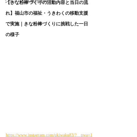
シェアハウス検討者向け
【きな粉棒づくりの活動内容と当日の流
れ】福山市の福祉・うきわくの移動支援
で実施｜きな粉棒づくりに挑戦した一日
の様子
https://www.instagram.com/ukiwaku83/?__pwa=1