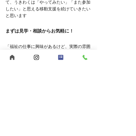
て、うきわくは「やってみたい」「また参加
したい」と思える移動支援を続けていきたい
と思います
まずは見学・相談からお気軽に！
「福祉の仕事に興味があるけど、実際の雰囲
気を知りたい」
そんな方は、ぜひ見学や相談だけでもお越し
ください。
	● 見学対応時間：平日10:00～16:00
	● 相談方法：LINEでもOK
お申し込みはこちら
	● 見学を申し込む
	● LINEで相談する
あなたらしい働き方、【うきわく】で始めて