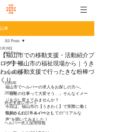
記事
All Posts
1月19日
All Posts
【福山市での移動支援・活動紹介ブ
ログ】福山市の福祉現場から｜うき
2026年4月
わくの移動支援で行ったきな粉棒づ
2026年3月
くり
2026年
福山市でヘルパーの求人をお探しの方へ。
2025年
「福祉の仕事って大変そう…」そんなイメー
ジを少し変えてみませんか？
外出支援レポート
今回は、福山市の【うきわく】で実際に働く
うきわくの日常＆イベント
職員さんに、ヘルパーとしての“リアルな
声”を聞いてみました！
ヘルパー求人採用情報