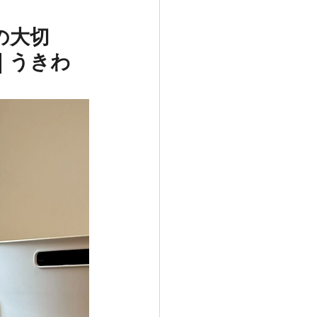
の大切
｜うきわ