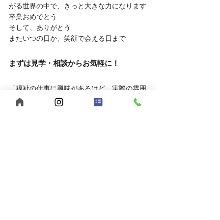
がる世界の中で、きっと大きな力になります
卒業おめでとう
そして、ありがとう
またいつの日か、笑顔で会える日まで
まずは見学・相談からお気軽に！
「福祉の仕事に興味があるけど、実際の雰囲
気を知りたい」
そんな方は、ぜひ見学や相談だけでもお越し
ください。
	● 見学対応時間：平日10:00～16:00
	● 相談方法：LINEでもOK
お申し込みはこちら
	● 見学を申し込む
	● LINEで相談する