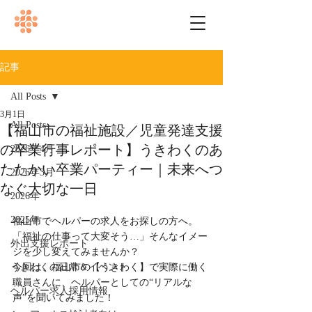
記事
All Posts
3月1日
All Posts
【福山市の福祉施設／児童発達支援
の卒業行事レポート】うきわくのあ
2026年4月
たたかい卒業パーティー｜未来へつ
2026年3月
なぐ大切な一日
2026年
2025年
福山市でヘルパーの求人をお探しの方へ。
「福祉の仕事って大変そう…」そんなイメー
外出支援レポート
ジを少し変えてみませんか？
うきわくの日常＆イベント
今回は、福山市の【うきわく】で実際に働く
職員さんに、ヘルパーとしての“リアルな
ヘルパー求人採用情報
声”を聞いてみました！