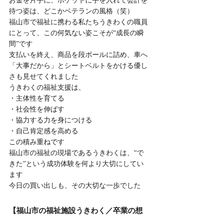
お金を片手に、ポケットに手を入れて会計を
待つ姿は、どこかベテランの風格（笑）
福山市で福祉に携わる私たちうきわくの職員
にとって、この何気ない姿こそが“成長の瞬
間”です
支払いを終え、商品を段ボールに詰め、車へ
「大事だから」とシートベルトをかける優し
さも見せてくれました
うきわくの福祉支援は、
・主体性を育てる
・社会性を伸ばす
・協力する力を身につける
・自己肯定感を高める
この積み重ねです
福山市の福祉の現場であるうきわくは、“で
きた”という成功体験を何より大切にしてい
ます
今日の買い出しも、その大切な一歩でした
【福山市の福祉施設うきわく／卒業の想