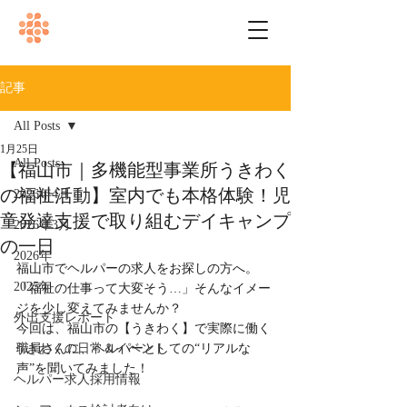
記事
All Posts
1月25日
All Posts
【福山市｜多機能型事業所うきわく
の福祉活動】室内でも本格体験！児
2026年4月
童発達支援で取り組むデイキャンプ
2026年3月
の一日
2026年
福山市でヘルパーの求人をお探しの方へ。
2025年
「福祉の仕事って大変そう…」そんなイメー
ジを少し変えてみませんか？
外出支援レポート
今回は、福山市の【うきわく】で実際に働く
うきわくの日常＆イベント
職員さんに、ヘルパーとしての“リアルな
声”を聞いてみました！
ヘルパー求人採用情報