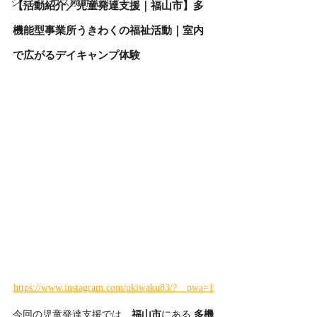
シェアハウス検討者向け
【活動紹介／児童発達支援｜福山市】多
機能型事業所うきわくの福祉活動｜室内
で広がるデイキャンプ体験
https://www.instagram.com/ukiwaku83/?__pwa=1
今回の児童発達支援では、
福山市
にある 
多機