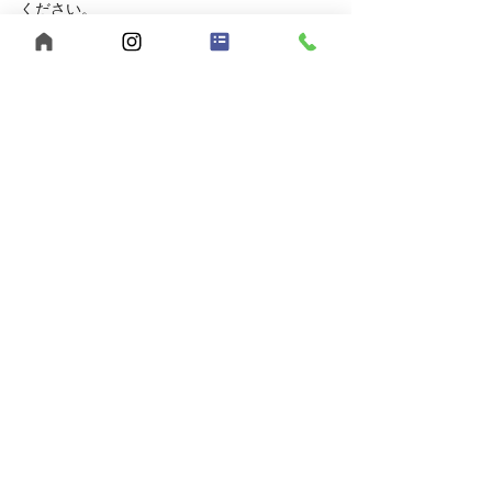
ください。
	● 見学対応時間：平日10:00～16:00
	● 相談方法：LINEでもOK
お申し込みはこちら
	● 見学を申し込む
	● LINEで相談する
あなたらしい働き方、【うきわく】で始めて
みませんか？
ご応募・ご相談、お待ちしています。
【まとめ】福山市でヘルパー求人をお探
しなら、うきわくへ！
福山市で福祉の仕事をお探しの方へ。
【うきわく】は、働きやすい環境と、スタッ