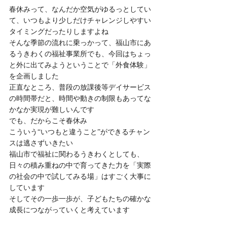
春休みって、なんだか空気がゆるっとしてい
て、いつもより少しだけチャレンジしやすい
タイミングだったりしますよね
そんな季節の流れに乗っかって、福山市にあ
るうきわくの福祉事業所でも、今回はちょっ
と外に出てみようということで「外食体験」
を企画しました
正直なところ、普段の放課後等デイサービス
の時間帯だと、時間や動きの制限もあってな
かなか実現が難しいんです
でも、だからこそ春休み
こういう“いつもと違うこと”ができるチャン
スは逃さずいきたい
福山市で福祉に関わるうきわくとしても、
日々の積み重ねの中で育ってきた力を「実際
の社会の中で試してみる場」はすごく大事に
しています
そしてその一歩一歩が、子どもたちの確かな
成長につながっていくと考えています