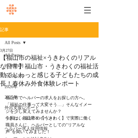
記事
All Posts
3月27日
All Posts
【福山市の福祉×うきわくのリアル
な日常】福山市・うきわくの福祉活
2026年4月
動でじわっと感じる子どもたちの成
2026年3月
長！春休み外食体験レポート
2026年
2025年
福山市でヘルパーの求人をお探しの方へ。
「福祉の仕事って大変そう…」そんなイメー
外出支援レポート
ジを少し変えてみませんか？
うきわくの日常＆イベント
今回は、福山市の【うきわく】で実際に働く
職員さんに、ヘルパーとしての“リアルな
ヘルパー求人採用情報
声”を聞いてみました！