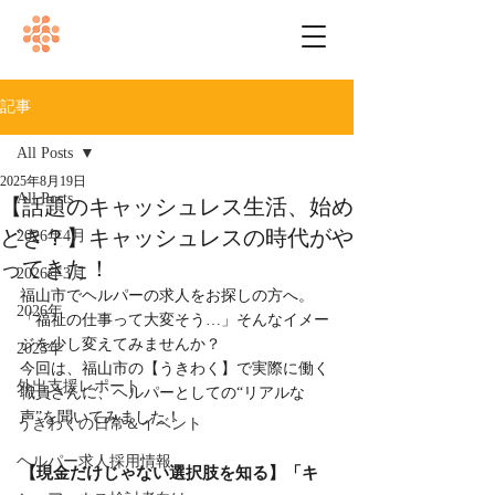
記事
All Posts
2025年8月19日
All Posts
【話題のキャッシュレス生活、始め
どき？】キャッシュレスの時代がや
2026年4月
ってきた！
2026年3月
福山市でヘルパーの求人をお探しの方へ。
2026年
「福祉の仕事って大変そう…」そんなイメー
ジを少し変えてみませんか？
2025年
今回は、福山市の【うきわく】で実際に働く
外出支援レポート
職員さんに、ヘルパーとしての“リアルな
声”を聞いてみました！
うきわくの日常＆イベント
ヘルパー求人採用情報
【現金だけじゃない選択肢を知る】「キ