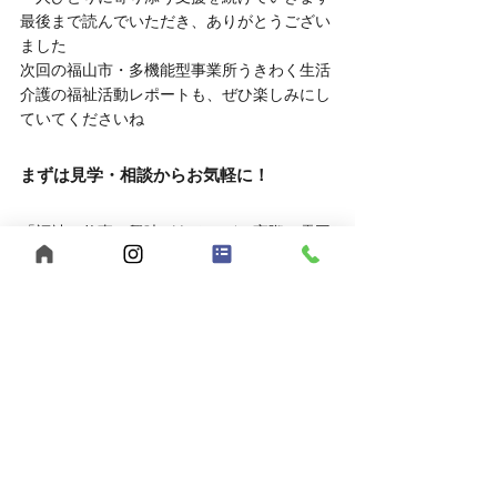
最後まで読んでいただき、ありがとうござい
ました
次回の福山市・多機能型事業所うきわく生活
介護の福祉活動レポートも、ぜひ楽しみにし
ていてくださいね
まずは見学・相談からお気軽に！
「福祉の仕事に興味があるけど、実際の雰囲
気を知りたい」
そんな方は、ぜひ見学や相談だけでもお越し
ください。
	● 見学対応時間：平日10:00～16:00
	● 相談方法：LINEでもOK
お申し込みはこちら
	● 見学を申し込む