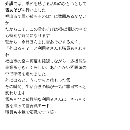
介護
では、季節を感じる活動のひとつとして
雪あそび
を行いました
福山市で雪が積もるのは年に数回あるかない
か
だからこそ、この雪あそびは福祉活動の中で
も特別な時間になります
朝から「今日ほんまに雪あそびするん？」
「外出るん？」と利用者さんも職員もそわそ
わ
福山市の空を何度も確認しながら、多機能型
事業所うきわくらしい、あたたかい雰囲気の
中で準備を進めました
外に出ると、うっすらと積もった雪
その瞬間、生活介護の場が一気に非日常へと
変わります
雪あそびに積極的な利用者さんは、さっそく
雪を握って雪合戦モード
職員も本気で応戦です（笑）