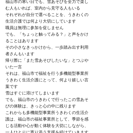
福山市の寒い日でも、雪あそびを全力で楽し
む人もいれば、室内から見守る人もいる
それぞれが自分で選べることを、うきわくの
生活介護では何より大切にしています
職員は無理に参加を促しません
でも、「ちょっと触ってみる？」と声をかけ
ることはあります
その小さなきっかけから、一歩踏み出す利用
者さんもいます
帰り際に「また雪あそびしたいな」とつぶや
いた一言
それは、福山市で福祉を行う多機能型事業所
うきわく生活介護にとって、何より嬉しい言
葉です
雪はすぐに溶けてしまいます
でも、福山市のうきわくで行ったこの雪あそ
びの体験は、きっと心の中に残ります
これからも多機能型事業所うきわくの生活介
護は、福山市の福祉事業所として、季節を感
じる活動や心が動く体験を大切にしながら、
一人ひとりに寄り添う支援を続けていきます