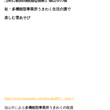
【年に数回の特別な体験】福山市の福
シェアハウス検討者向け
祉・多機能型事業所うきわく生活介護で
楽しむ雪あそび
https://www.instagram.com/ukiwaku83/?__pwa=1
福山市にある
多機能型事業所うきわくの生活