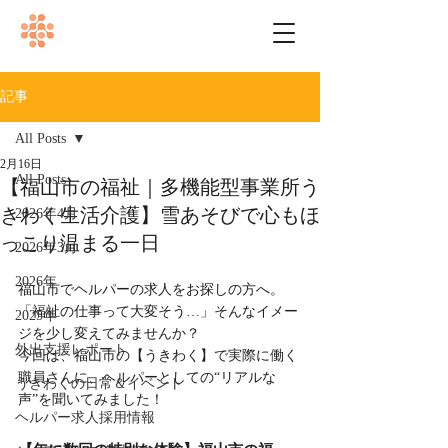
記事
All Posts
2月16日
All Posts
【福山市の福祉｜多機能型事業所う
きわく生活介護】雪あそびで心もほ
2026年4月
っこり温まる一日
2026年3月
2026年
福山市でヘルパーの求人をお探しの方へ。
「福祉の仕事って大変そう…」そんなイメー
2025年
ジを少し変えてみませんか？
外出支援レポート
今回は、福山市の【うきわく】で実際に働く
職員さんに、ヘルパーとしての“リアルな
うきわくの日常＆イベント
声”を聞いてみました！
ヘルパー求人採用情報