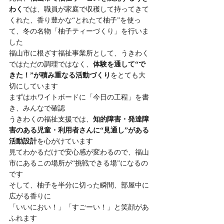
わく
では、職員が家庭で収穫して持ってきて
くれた、香り豊かな“とれたて柚子”を使っ
て、冬の名物「柚子ティーづくり」を行いま
した
福山市に根ざす福祉事業所として、うきわく
ではただの調理ではなく、
体験を通して“で
きた！”が積み重なる活動づくり
をとても大
切にしています
まずはホワイトボードに「今日の工程」を書
き、みんなで確認
うきわくの福祉支援では、
知的障害・発達障
害のある児童・利用者さんに“見通し”がある
活動設計
を心がけています
見てわかるだけで安心感が変わるので、福山
市にあるこの場所が“挑戦できる場”になるの
です
そして、柚子を半分に切った瞬間、部屋中に
広がる香りに
「いいにおい！」「すごーい！」と笑顔があ
ふれます