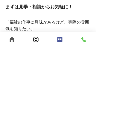
まずは見学・相談からお気軽に！
「福祉の仕事に興味があるけど、実際の雰囲
気を知りたい」
そんな方は、ぜひ見学や相談だけでもお越し
ください。
	● 見学対応時間：平日10:00～16:00
	● 相談方法：LINEでもOK
お申し込みはこちら
	● 見学を申し込む
	● LINEで相談する
あなたらしい働き方、【うきわく】で始めて
みませんか？
ご応募・ご相談、お待ちしています。