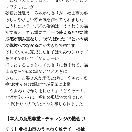
「とろ〜んとしてる！」「甘い匂い！」とワ
クワクした声が
砂糖とは違うまろやかな香りが、福山市の冬
らしいやさしい雰囲気を作ってくれました
こうしたステップ式の活動は、うきわくの福
祉支援としても重要で、
一つ終えるたびに達
成感が積み重なり、“がんばれた！”という成
功体験へつながる
のが大きな特徴です
そしてついに完成した柚子はちみつシロップ
をお湯で割って「かんぱーい！」
ほっとする甘さと柚子の香りに包まれて、福
山市ならではの温かいひとときに
さらに、お客さんが来るたびに**うきわく名
物“おすそ分け部隊”**が元気に出動
「うきわくで作りました！」「どうぞ〜！」
と渡す姿からは、福祉の現場で大切にした
い“関わりの力”がたっぷり感じられました
【本人の意思尊重・チャレンジの機会づ
くり】◆福山市のうきわく放デイ｜福祉