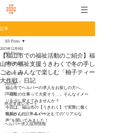
記事
All Posts
2025年12月9日
All Posts
【福山市での福祉活動のご紹介】福
山市の福祉支援うきわくで冬の手し
2026年4月
ごと！みんなで楽しむ「柚子ティー
2026年3月
大作戦」日記
2026年
福山市でヘルパーの求人をお探しの方へ。
2025年
「福祉の仕事って大変そう…」そんなイメー
ジを少し変えてみませんか？
外出支援レポート
今回は、福山市の【うきわく】で実際に働く
うきわくの日常＆イベント
職員さんに、ヘルパーとしての“リアルな
声”を聞いてみました！
ヘルパー求人採用情報