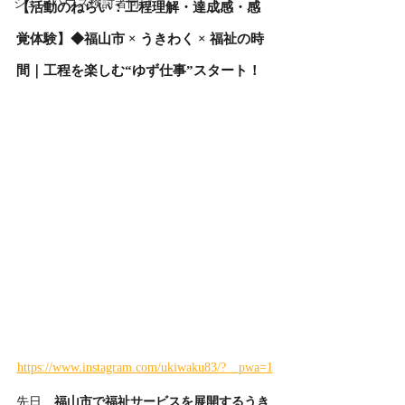
シェアハウス検討者向け
【活動のねらい：工程理解・達成感・感
覚体験】◆福山市 × うきわく × 福祉の時
間｜工程を楽しむ“ゆず仕事”スタート！
https://www.instagram.com/ukiwaku83/?__pwa=1
先日、
福山市で福祉サービスを展開するうき