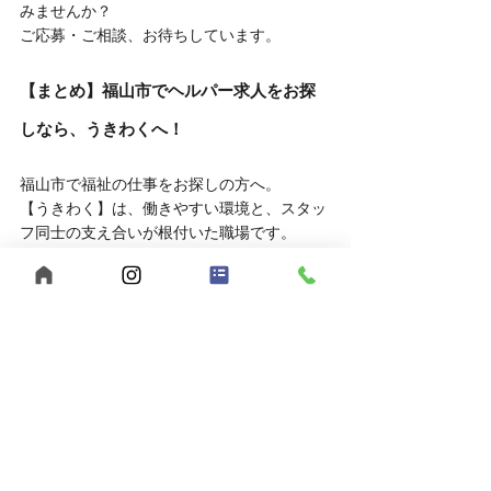
みませんか？
ご応募・ご相談、お待ちしています。
【まとめ】福山市でヘルパー求人をお探
しなら、うきわくへ！
福山市で福祉の仕事をお探しの方へ。
【うきわく】は、働きやすい環境と、スタッ
フ同士の支え合いが根付いた職場です。
未経験の方、子育て中の方も大歓迎。
まずは見学・相談だけでも、お気軽にお問い
合わせください。
自己肯定感
個別支援
行動援護
移動支援
重度訪問介護
感謝の気持ち
合同会社うきうきわくわく
メリハリを大切に
ヘルパー募集
公認心理士監修
福祉サービス
短時間勤務
児童発達支援
福山市
ヘルパー事業所
放課後等デイサービス
広島県
夜勤スタッフ募集
多機能型事業所
児童指導員募集
保育士募集