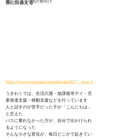
シェアハウス検討者向け
長に出会える
https://www.instagram.com/ukiwaku83/?__pwa=1
うきわくでは、生活介護・放課後等デイ・児
童発達支援・移動支援などを行っています
人と話すのが苦手だった子が「こんにちは」
と言えた
バスに乗れなかった方が、自分で出かけられ
るようになった
そんな小さな変化が、毎日どこかで起きてい