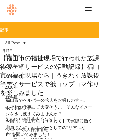
記事
All Posts
1月17日
All Posts
【福山市の福祉現場で行われた放課
後等デイサービスの活動記録】福山
2026年4月
市の福祉現場から｜うきわく放課後
2026年3月
等デイサービスで紙コップコマ作り
2026年
を楽しみました
2025年
福山市でヘルパーの求人をお探しの方へ。
「福祉の仕事って大変そう…」そんなイメー
外出支援レポート
ジを少し変えてみませんか？
うきわくの日常＆イベント
今回は、福山市の【うきわく】で実際に働く
職員さんに、ヘルパーとしての“リアルな
ヘルパー求人採用情報
声”を聞いてみました！