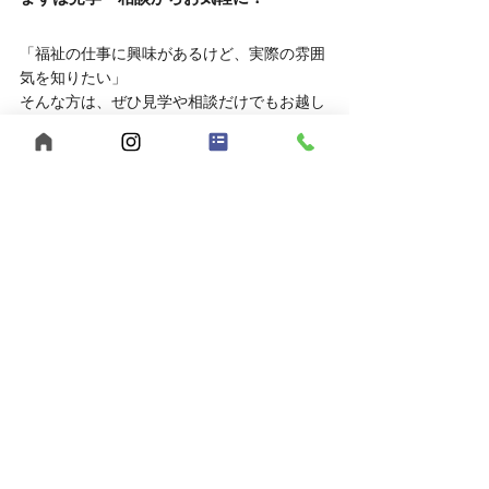
「福祉の仕事に興味があるけど、実際の雰囲
気を知りたい」
そんな方は、ぜひ見学や相談だけでもお越し
ください。
	● 見学対応時間：平日10:00～16:00
	● 相談方法：LINEでもOK
お申し込みはこちら
	● 見学を申し込む
	● LINEで相談する
あなたらしい働き方、【うきわく】で始めて
みませんか？
ご応募・ご相談、お待ちしています。
【まとめ】福山市でヘルパー求人をお探