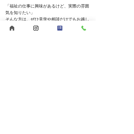
「福祉の仕事に興味があるけど、実際の雰囲
気を知りたい」
そんな方は、ぜひ見学や相談だけでもお越し
ください。
	● 見学対応時間：平日10:00～16:00
	● 相談方法：LINEでもOK
お申し込みはこちら
	● 見学を申し込む
	● LINEで相談する
あなたらしい働き方、【うきわく】で始めて
みませんか？
ご応募・ご相談、お待ちしています。
【まとめ】福山市でヘルパー求人をお探
しなら、うきわくへ！