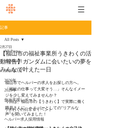
記事
All Posts
2月27日
All Posts
【福山市の福祉事業所うきわくの活
動報告】ガンダムに会いたいの夢を
2026年4月
みんなで叶えた一日
2026年3月
2026年
福山市でヘルパーの求人をお探しの方へ。
「福祉の仕事って大変そう…」そんなイメー
2025年
ジを少し変えてみませんか？
外出支援レポート
今回は、福山市の【うきわく】で実際に働く
職員さんに、ヘルパーとしての“リアルな
うきわくの日常＆イベント
声”を聞いてみました！
ヘルパー求人採用情報