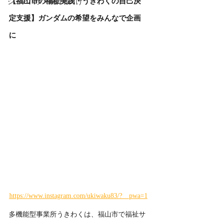
【福山市の福祉実践・うきわくの自己決
シェアハウス検討者向け
定支援】ガンダムの希望をみんなで企画
に
https://www.instagram.com/ukiwaku83/?__pwa=1
多機能型事業所うきわくは、福山市で福祉サ