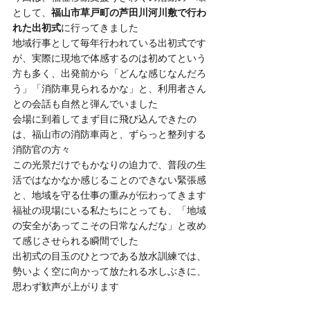
として、
福山市草戸町の芦田川河川敷で行わ
れた出初式
に行ってきました
地域行事として毎年行われている出初式です
が、実際に現地で体感するのは初めてという
方も多く、出発前から「どんな感じなんだろ
う」「消防車見られるかな」と、利用者さん
との会話も自然と弾んでいました
会場に到着してまず目に飛び込んできたの
は、福山市の消防車両と、ずらっと整列する
消防官の方々
この光景だけでもかなりの迫力で、普段の生
活ではなかなか感じることのできない緊張感
と、地域を守る仕事の重みが伝わってきます
福祉の現場にいる私たちにとっても、「地域
の安全があってこその日常なんだな」と改め
て感じさせられる瞬間でした
出初式の目玉のひとつである放水訓練では、
勢いよく空に向かって放たれる水しぶきに、
思わず歓声が上がります