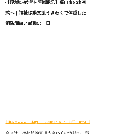
シェアハウス検討者向け
【現地レポート・体験記】福山市の出初
式へ｜福祉移動支援うきわくで体感した
消防訓練と感動の一日
https://www.instagram.com/ukiwaku83/?__pwa=1
今回は、福祉移動支援うきわくの活動の一環