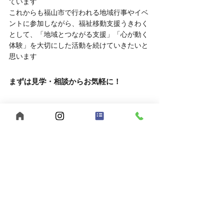
ています
これからも福山市で行われる地域行事やイベ
ントに参加しながら、福祉移動支援うきわく
として、「地域とつながる支援」「心が動く
体験」を大切にした活動を続けていきたいと
思います
まずは見学・相談からお気軽に！
「福祉の仕事に興味があるけど、実際の雰囲
気を知りたい」
そんな方は、ぜひ見学や相談だけでもお越し
ください。
	● 見学対応時間：平日10:00～16:00
	● 相談方法：LINEでもOK
お申し込みはこちら
	● 見学を申し込む