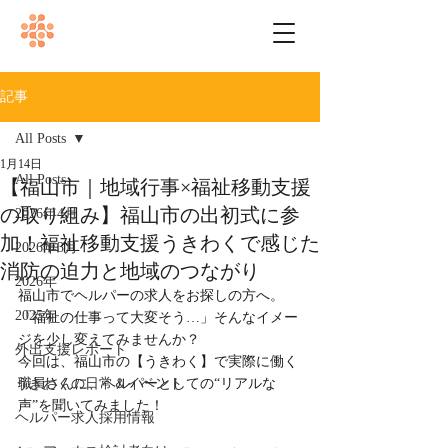
記事
All Posts
1月14日
All Posts
【福山市｜地域行事×福祉移動支援
の取り組み】福山市の出初式に参
2026年4月
加！福祉移動支援うきわくで感じた
2026年3月
消防の迫力と地域のつながり
2026年
福山市でヘルパーの求人をお探しの方へ。
2025年
「福祉の仕事って大変そう…」そんなイメー
ジを少し変えてみませんか？
外出支援レポート
今回は、福山市の【うきわく】で実際に働く
うきわくの日常＆イベント
職員さんに、ヘルパーとしての“リアルな
声”を聞いてみました！
ヘルパー求人採用情報