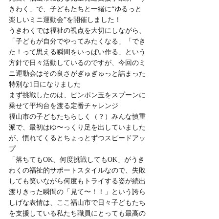
きわく」で、子どもたちと一緒に“ゆるっと
楽しいミニ運動会”を開催しました！
うきわくでは福祉の視点を大切にしながら、
「子どもが自分でやってみたくなる」「でき
た！って思える瞬間をいっぱい作る」という
方針で日々活動しているのですが、今回のミ
ニ運動会はその良さがぎゅぎゅっと詰まった
特別な1日になりました
まず挑戦したのは、ピンポン玉をスプーンに
乗せて平均台を渡る定番チャレンジ
福山市の子どもたちらしく（？）みんな慎重
派で、最初はゆ〜っくり足を出していました
が、慣れてくるとちょっとずつスピードアッ
プ
「落ちてもOK、何度挑戦してもOK」がうき
わくの福祉的サポートスタイルなので、失敗
しても笑いながら何度もトライする姿が続出
渡りきった瞬間の「見て〜！！」という誇ら
しげな表情は、ここ福山市で日々子どもたち
を支援している私たち職員にとっても最高の