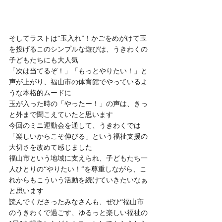
そしてラストは“玉入れ”！かごをめがけて玉
を投げるこのシンプルな遊びは、うきわくの
子どもたちにも大人気
「次は当てるぞ！」「もっとやりたい！」と
声が上がり、福山市の体育館でやっているよ
うな本格的ムードに
玉が入った時の「やったー！」の声は、きっ
と外まで聞こえていたと思います
今回のミニ運動会を通して、うきわくでは
「楽しいからこそ伸びる」という福祉支援の
大切さを改めて感じました
福山市という地域に支えられ、子どもたち一
人ひとりの“やりたい！”を尊重しながら、こ
れからもこういう活動を続けていきたいなぁ
と思います
読んでくださったみなさんも、ぜひ“福山市
のうきわくで過ごす、ゆるっと楽しい福祉の