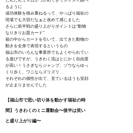
だんだんリズムがつかめてきてスイスイ跳べ
るように
成功体験を積み重ねるって、やっぱり福祉の
現場でも大切だなぁと改めて感じました
さらに前半戦の盛り上がりポイントは“動物
なりきりお題カード”
箱の中からカードを引いて、出てきた動物の
動きを全身で表現するというもの
福山市のいろんな事業所でもよくやられてい
る遊びですが、うきわく流はとにかく自由度
が高い！うさぎならジャンプ、ゾウならゆっ
くり歩く、ワニならズリズリ…
それぞれの個性が出て、見ているほうも笑顔
が止まりませんでした
【福山市で思い切り体を動かす福祉の時
間】うきわくのミニ運動会〜後半は笑い
と盛り上がり編〜