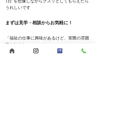
1日”を想像しながらクスッとしてもらえたら
うれしいです
まずは見学・相談からお気軽に！
「福祉の仕事に興味があるけど、実際の雰囲
気を知りたい」
そんな方は、ぜひ見学や相談だけでもお越し
ください。
	● 見学対応時間：平日10:00～16:00
	● 相談方法：LINEでもOK
お申し込みはこちら
	● 見学を申し込む
	● LINEで相談する
あなたらしい働き方、【うきわく】で始めて
みませんか？