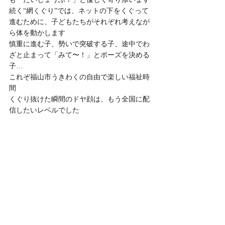
続く“網くぐり”では、ネットの下をくぐって
進むために、子どもたちがそれぞれ考えなが
ら体を動かします
慎重に進む子、勢いで突破する子、途中でわ
ざと止まって「みて〜！」とポーズを決める
子…
これぞ福山市うきわくの自由で楽しい福祉時
間
くぐり抜けた瞬間のドヤ顔は、もう全国に配
信したいレベルでした