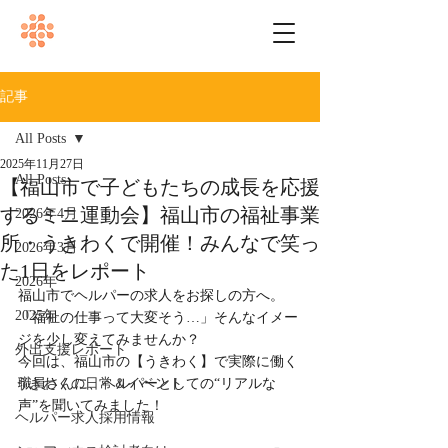
記事
All Posts
2025年11月27日
All Posts
【福山市で子どもたちの成長を応援
するミニ運動会】福山市の福祉事業
2026年4月
所・うきわくで開催！みんなで笑っ
2026年3月
た1日をレポート
2026年
福山市でヘルパーの求人をお探しの方へ。
2025年
「福祉の仕事って大変そう…」そんなイメー
ジを少し変えてみませんか？
外出支援レポート
今回は、福山市の【うきわく】で実際に働く
うきわくの日常＆イベント
職員さんに、ヘルパーとしての“リアルな
声”を聞いてみました！
ヘルパー求人採用情報