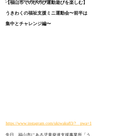
シェアハウス検討者向け
【福山市でのびのび運動遊びを楽しむ】
うきわくの福祉支援ミニ運動会〜前半は
集中とチャレンジ編〜
https://www.instagram.com/ukiwaku83/?__pwa=1
先日、福山市にある児童発達支援事業所「う