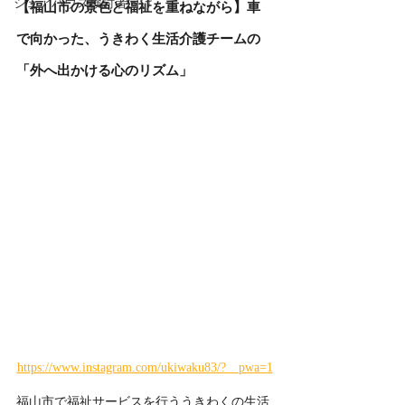
シェアハウス検討者向け
【福山市の景色と福祉を重ねながら】車
で向かった、うきわく生活介護チームの
「外へ出かける心のリズム」
https://www.instagram.com/ukiwaku83/?__pwa=1
福山市で福祉サービスを行ううきわくの生活