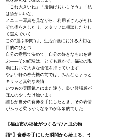
覧をみんなで確認します
「これ大きいね」「唐揚げおいしそう」「私
は魚がいいな」
メニュー写真を見ながら、利用者さんがそれ
ぞれ指をさしたり、スタッフに相談したりし
て選んでいく
この“選ぶ瞬間”は、生活介護における大切な
目的のひとつ
自分の意思で決めて、自分の好きなものを選
ぶ――その経験は、とても豊かで、福祉の現
場において大きな価値を持っています
やよい軒の券売機の前では、みんなちょっと
キリッと真剣な表情
いつもの雰囲気とはまた違う、良い緊張感が
ほんの少しだけ漂います
誰もが自分の食券を手にしたとき、その表情
がふっと柔らかくなるのが印象的でした
【福山市の福祉がつくる“ひと皿の物
語”】食券を手にした瞬間から始まる、う