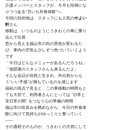
介護メンバーとスタッフが、今月も恒例にな
りつつある“月いち外食体験”へ
今回の目的地は、スタッフにも人気の
やよい
軒
さん
移動は、いつものようにうきわくの車に乗り
込んで出発
窓から見える福山市の街の景色が変わるた
び、車内の空気も少しずつ色づいていくよう
です
「今日はどんなメニューがあるんだろうね」
「他部署のスタッフさんも来るんだよ」
そんな会話が自然と生まれ、外出前からも
う“いい予感”が満ちているのを感じます
福祉の視点で見ると、この車移動の時間もと
ても大切で、利用者さんにとっては “日常と
非日常の間” をつなぐ心の準備の時間
福山市の街並みを眺めながら、今日の外食体
験に向けて気持ちがゆっくりと整っていく
――
その過程そのものが、うきわくの大切にして