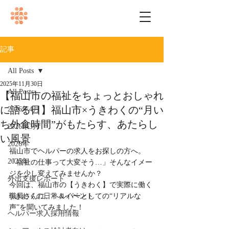
記事
All Posts
2025年11月30日
All Posts
【福山市の福祉をちょっとおしゃれ
に語る日】福山市×うきわくの“月い
2026年4月
ち外食時間”がもたらす、あたらし
2026年3月
い風景
2026年
福山市でヘルパーの求人をお探しの方へ。
2025年
「福祉の仕事って大変そう…」そんなイメー
ジを少し変えてみませんか？
外出支援レポート
今回は、福山市の【うきわく】で実際に働く
うきわくの日常＆イベント
職員さんに、ヘルパーとしての“リアルな
声”を聞いてみました！
ヘルパー求人採用情報