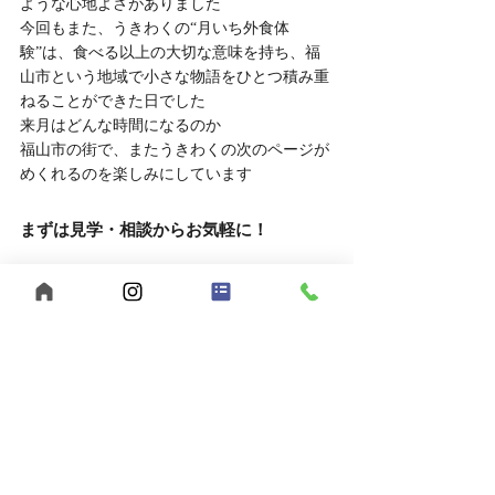
ような心地よさがありました
今回もまた、うきわくの“月いち外食体
験”は、食べる以上の大切な意味を持ち、福
山市という地域で小さな物語をひとつ積み重
ねることができた日でした
来月はどんな時間になるのか
福山市の街で、またうきわくの次のページが
めくれるのを楽しみにしています
まずは見学・相談からお気軽に！
「福祉の仕事に興味があるけど、実際の雰囲
気を知りたい」
そんな方は、ぜひ見学や相談だけでもお越し
ください。
	● 見学対応時間：平日10:00～16:00
	● 相談方法：LINEでもOK
お申し込みはこちら