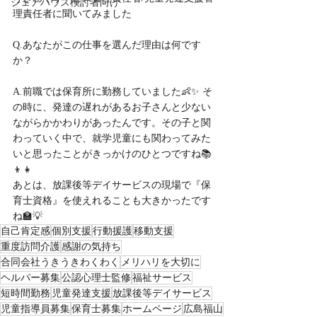
シェアハウス検討者向け
理責任者に聞いてみました
Q.あなたがこの仕事を選んだ理由は何です
か？
A.前職では保育所に勤務していました👶✨ そ
の時に、発達の遅れがあるお子さんと少ない
ながらかかわりがあったんです。その子と関
わっていく中で、就学児童にも関わってみた
いと思ったことがきっかけのひとつですね📚
👦👧
あとは、放課後等デイサービスの現場で『保
育士資格』を使えれることも大きかったです
ね🏫💡
自己肯定感
個別支援
行動援護
移動支援
重度訪問介護
感謝の気持ち
合同会社うきうきわくわく
メリハリを大切に
ヘルパー募集
公認心理士監修
福祉サービス
短時間勤務
児童発達支援
放課後等デイサービス
児童指導員募集
保育士募集
ホームページ
広島福山