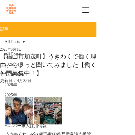
記事
All Posts
2025年3月1日
All Posts
【福山市加茂町】うきわくで働く理
由、ちょっと聞いてみました【働く
2026年4月
仲間募集中！】
2026年3月
更新日：
4月23日
2026年
2025年
外出支援レポート
うきわくの日常＆イベント
ヘルパー求人採用情報
うきわくサービス管理責任者/児童発達支援管