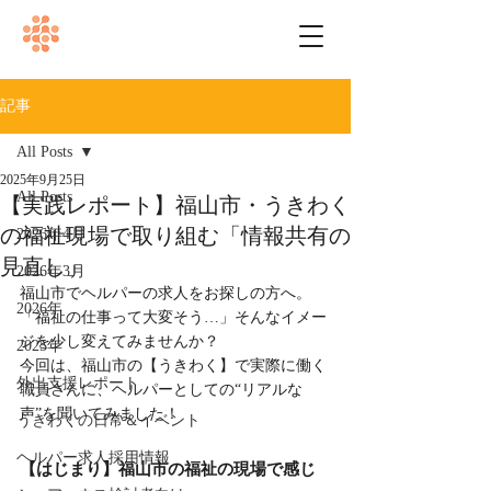
記事
All Posts
2025年9月25日
All Posts
【実践レポート】福山市・うきわく
の福祉現場で取り組む「情報共有の
2026年4月
見直し」
2026年3月
福山市でヘルパーの求人をお探しの方へ。
2026年
「福祉の仕事って大変そう…」そんなイメー
ジを少し変えてみませんか？
2025年
今回は、福山市の【うきわく】で実際に働く
外出支援レポート
職員さんに、ヘルパーとしての“リアルな
声”を聞いてみました！
うきわくの日常＆イベント
ヘルパー求人採用情報
【はじまり】福山市の福祉の現場で感じ