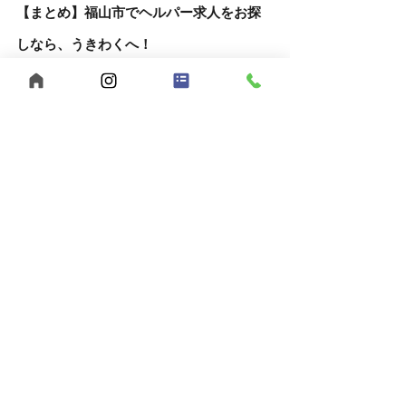
【まとめ】福山市でヘルパー求人をお探
しなら、うきわくへ！
福山市で福祉の仕事をお探しの方へ。
【うきわく】は、働きやすい環境と、スタッ
フ同士の支え合いが根付いた職場です。
未経験の方、子育て中の方も大歓迎。
まずは見学・相談だけでも、お気軽にお問い
合わせください。
自己肯定感
個別支援
行動援護
移動支援
重度訪問介護
感謝の気持ち
合同会社うきうきわくわく
メリハリを大切に
ヘルパー募集
公認心理士監修
福祉サービス
短時間勤務
児童発達支援
福山市
ヘルパー事業所
放課後等デイサービス
広島県
夜勤スタッフ募集
多機能型事業所
児童指導員募集
保育士募集
スパーク運動療育
生活介護
働きやすい職場
レッドコード
ビジョントレーニング
伝わるってうれしい
気づきシェア
情報かけ橋