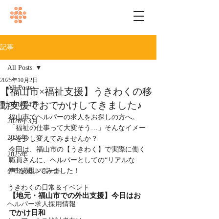
記事
All Posts
2025年10月2日
All Posts
【福山市×福祉支援】うきわくの移
動支援でおでかけしてきました♪
2026年4月
福山市でヘルパーの求人をお探しの方へ。
2026年3月
「福祉の仕事って大変そう…」そんなイメー
2026年
ジを少し変えてみませんか？
今回は、福山市の【うきわく】で実際に働く
2025年
職員さんに、ヘルパーとしての“リアルな
外出支援レポート
声”を聞いてみました！
うきわくの日常＆イベント
【地元・福山市での外出支援】今日はお
ヘルパー求人採用情報
でかけ日和