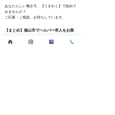
あなたらしい働き方、【うきわく】で始めて
みませんか？
ご応募・ご相談、お待ちしています。
【まとめ】福山市でヘルパー求人をお探
しなら、うきわくへ！
福山市で福祉の仕事をお探しの方へ。
【うきわく】は、働きやすい環境と、スタッ
フ同士の支え合いが根付いた職場です。
未経験の方、子育て中の方も大歓迎。
まずは見学・相談だけでも、お気軽にお問い
合わせください。
自己肯定感
個別支援
行動援護
移動支援
重度訪問介護
感謝の気持ち
合同会社うきうきわくわく
メリハリを大切に
ヘルパー募集
公認心理士監修
福祉サービス
短時間勤務
児童発達支援
福山市
ヘルパー事業所
放課後等デイサービス
広島県
夜勤スタッフ募集