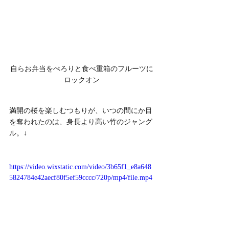
自らお弁当をぺろりと食べ重箱のフルーツに
ロックオン
満開の桜を楽しむつもりが、いつの間にか目
を奪われたのは、身長より高い竹のジャング
ル。↓
https://video.wixstatic.com/video/3b65f1_e8a648
5824784e42aecf80f5ef59cccc/720p/mp4/file.mp4