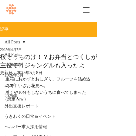
記事
All Posts
2025年4月7日
All Posts
桜そっちのけ！？お弁当とつくしが
主役で竹ジャングルも入ったよ
2026年4月
更新日：
2025年5月8日
2026年3月
重箱におかずとおにぎり、フルーツを詰め込
2026年
んで、いざお花見へ。
着くや10分もしないうちに食べてしまった
2025年
(想定内ｗ）
外出支援レポート
うきわくの日常＆イベント
ヘルパー求人採用情報