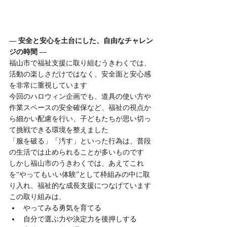
― 安全と安心を土台にした、自由なチャレン
ジの時間 ―
福山市で福祉支援に取り組むうきわくでは、
活動の楽しさだけではなく、安全面と安心感
を非常に重視しています
今回のハロウィン企画でも、道具の使い方や
作業スペースの安全確保など、福祉の視点か
ら細かい配慮を行い、子どもたちが思い切っ
て挑戦できる環境を整えました
「服を破る」「汚す」といった行為は、普段
の生活では止められることが多いものです
しかし福山市のうきわくでは、あえてこれ
を“やってもいい体験”として枠組みの中に取
り入れ、福祉的な成長支援につなげています
この取り組みは、
やってみる勇気を育てる
自分で選ぶ力や決定力を後押しする