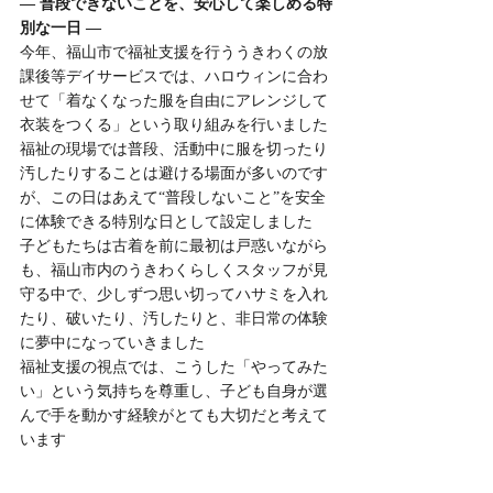
― 普段できないことを、安心して楽しめる特
別な一日 ―
今年、福山市で福祉支援を行ううきわくの放
課後等デイサービスでは、ハロウィンに合わ
せて「着なくなった服を自由にアレンジして
衣装をつくる」という取り組みを行いました
福祉の現場では普段、活動中に服を切ったり
汚したりすることは避ける場面が多いのです
が、この日はあえて“普段しないこと”を安全
に体験できる特別な日として設定しました
子どもたちは古着を前に最初は戸惑いながら
も、福山市内のうきわくらしくスタッフが見
守る中で、少しずつ思い切ってハサミを入れ
たり、破いたり、汚したりと、非日常の体験
に夢中になっていきました
福祉支援の視点では、こうした「やってみた
い」という気持ちを尊重し、子ども自身が選
んで手を動かす経験がとても大切だと考えて
います