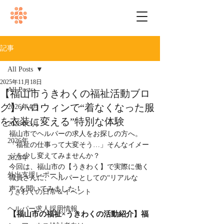
記事
All Posts
2025年11月18日
All Posts
【福山市うきわくの福祉活動ブロ
グ】ハロウィンで“着なくなった服
2026年4月
を衣装に変える”特別な体験
2026年3月
福山市でヘルパーの求人をお探しの方へ。
2026年
「福祉の仕事って大変そう…」そんなイメー
ジを少し変えてみませんか？
2025年
今回は、福山市の【うきわく】で実際に働く
外出支援レポート
職員さんに、ヘルパーとしての“リアルな
声”を聞いてみました！
うきわくの日常＆イベント
ヘルパー求人採用情報
【福山市の福祉×うきわくの活動紹介】福