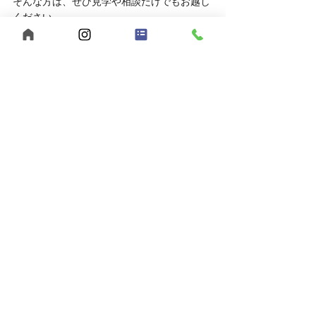
そんな方は、ぜひ見学や相談だけでもお越し
ください。
	● 見学対応時間：平日10:00～16:00
	● 相談方法：LINEでもOK
お申し込みはこちら
	● 見学を申し込む
	● LINEで相談する
あなたらしい働き方、【うきわく】で始めて
みませんか？
ご応募・ご相談、お待ちしています。
【まとめ】福山市でヘルパー求人をお探
しなら、うきわくへ！
福山市で福祉の仕事をお探しの方へ。
【うきわく】は、働きやすい環境と、スタッ