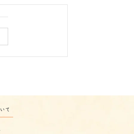
市で行う福祉の移動支援
レポート】うきわくの移
援｜電車トラブルも楽し
変えた一日
ついて
介