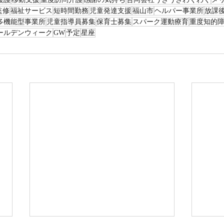
監修
福祉サービス
短時間勤務
児童発達支援
福山市
ヘルパー事業所
放課
多機能型事業所
児童指導員募集
保育士募集
スパーク運動療育
重度知的
ールデンウィーク
GW
予定
星座