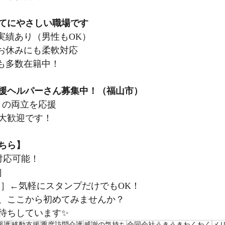
育てにやさしい職場です
実績あり（男性もOK）
お休みにも柔軟対応
も多数在籍中！
支援ヘルパーさん募集中！（福山市）
との両立を応援
大歓迎です！
こちら】
0で対応可能！
］
する］←気軽にスタンプだけでもOK！
、ここから初めてみませんか？
待ちしています✨
援護
移動支援
重度訪問介護
感謝の気持ち
合同会社うきうきわくわく
メ