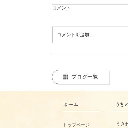
コメント
コメントを追加…
【福山市の福祉事業所より年
末のご挨拶】うきわくからお
届けする、支援の現場と一年
の振り返り
ブログ一覧
​ホーム
うき
うき
トップページ