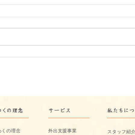
【福山市の福祉×うきわくの
福山
想い】合同会社うきうきわく
活動
わくが描く、支え合いと温か
動支
さがあふれる未来
さに
わくの理念
サービス
​私たちに
わくの理念
外出支援事業
スタッフ紹