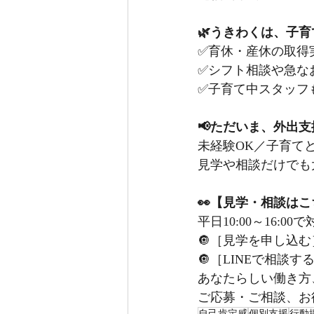
🌿うきわくは、子
✅育休・産休の取得
✅シフト相談や急な
✅子育て中スタッフ
📢ただいま、外出
未経験OK／子育て
見学や相談だけでも
👀【見学・相談は
平日10:00～16:0
🔘［見学を申し込む
🔘［LINEで相談
あなたらしい働き方
ご応募・ご相談、お
自己肯定感
個別支援
行動