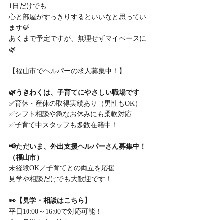
1日だけでも
心と部屋がすっきりするといいなと思ってい
ます🍃
あくまで予定ですが、無理せずマイペースに
🌿
【福山市でヘルパーの求人募集中！】
🌿うきわくは、子育てにやさしい職場です
✅育休・産休の取得実績あり（男性もOK）
✅シフト相談や急なお休みにも柔軟対応
✅子育て中スタッフも多数在籍中！
📢ただいま、外出支援ヘルパーさん募集中！
（福山市）
未経験OK／子育てとの両立を応援
見学や相談だけでも大歓迎です！
👀【見学・相談はこちら】
平日10:00～16:00で対応可能！