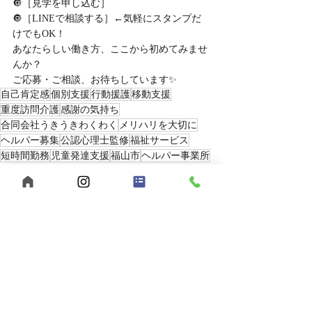
🔘［見学を申し込む］
🔘［LINEで相談する］←気軽にスタンプだ
けでもOK！
あなたらしい働き方、ここから初めてみませ
んか？
ご応募・ご相談、お待ちしています✨
自己肯定感
個別支援
行動援護
移動支援
重度訪問介護
感謝の気持ち
合同会社うきうきわくわく
メリハリを大切に
ヘルパー募集
公認心理士監修
福祉サービス
短時間勤務
児童発達支援
福山市
ヘルパー事業所
放課後等デイサービス
広島県
夜勤スタッフ募集
多機能型事業所
児童指導員募集
保育士募集
スパーク運動療育
重度知的障害
強度行動障害
発達障害
ホームページ
ゴールデンウィーク
GW
断捨離
模様替え
2025年
最新記事
すべて表示