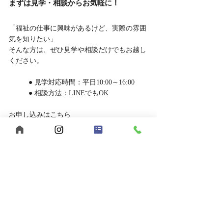
まずは見学・相談からお気軽に！
「福祉の仕事に興味があるけど、実際の雰囲
気を知りたい」
そんな方は、ぜひ見学や相談だけでもお越し
ください。
	● 見学対応時間：平日10:00～16:00
	● 相談方法：LINEでもOK
お申し込みはこちら
	● 見学を申し込む
	● LINEで相談する
あなたらしい働き方、【うきわく】で始めて
みませんか？
ご応募・ご相談、お待ちしています。
【まとめ】福山市でヘルパー求人をお探