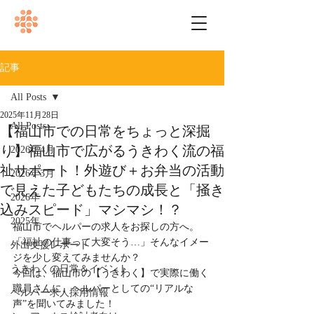
記事
All Posts
2025年11月28日
All Posts
【福山市での日常をちょっと深掘
り】福山市で広がるうきわく流の福
2026年4月
祉サポート！外遊び＋お弁当の活動
2026年3月
で見えた子どもたちの成長と「掻き
2026年
込みスピード」マシマシ！？
2025年
福山市でヘルパーの求人をお探しの方へ。
「福祉の仕事って大変そう…」そんなイメー
外出支援レポート
ジを少し変えてみませんか？
うきわくの日常＆イベント
今回は、福山市の【うきわく】で実際に働く
職員さんに、ヘルパーとしての“リアルな
ヘルパー求人採用情報
声”を聞いてみました！