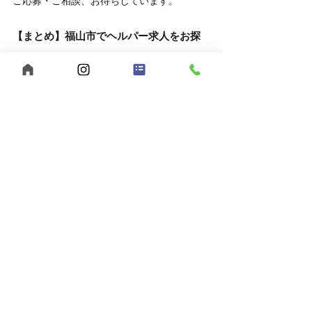
ご応募・ご相談、お待ちしています。
【まとめ】福山市でヘルパー求人をお探
しなら、うきわくへ！
福山市で福祉の仕事をお探しの方へ。
【うきわく】は、働きやすい環境と、スタッ
フ同士の支え合いが根付いた職場です。
未経験の方、子育て中の方も大歓迎。
まずは見学・相談だけでも、お気軽にお問い
合わせください。
自己肯定感
個別支援
行動援護
移動支援
重度訪問介護
感謝の気持ち
合同会社うきうきわくわく
メリハリを大切に
ヘルパー募集
公認心理士監修
福祉サービス
短時間勤務
児童発達支援
福山市
ヘルパー事業所
放課後等デイサービス
広島県
夜勤スタッフ募集
多機能型事業所
児童指導員募集
保育士募集
スパーク運動療育
生活介護
働きやすい職場
レッドコード
ビジョントレーニング
秋の健康