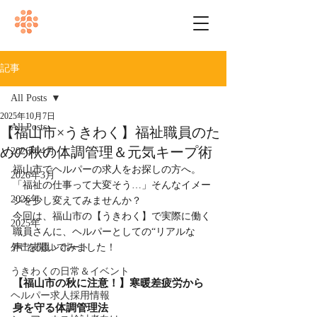
記事
All Posts
2025年10月7日
All Posts
【福山市×うきわく】福祉職員のた
めの秋の体調管理＆元気キープ術
2026年4月
福山市でヘルパーの求人をお探しの方へ。
2026年3月
「福祉の仕事って大変そう…」そんなイメー
2026年
ジを少し変えてみませんか？
今回は、福山市の【うきわく】で実際に働く
2025年
職員さんに、ヘルパーとしての“リアルな
外出支援レポート
声”を聞いてみました！
うきわくの日常＆イベント
【福山市の秋に注意！】寒暖差疲労から
ヘルパー求人採用情報
身を守る体調管理法