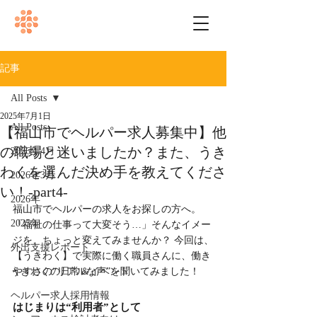
記事
All Posts
2025年7月1日
All Posts
【福山市でヘルパー求人募集中】他
の職場と迷いましたか？また、うき
2026年4月
わくを選んだ決め手を教えてくださ
2026年3月
い！-part4-
2026年
福山市でヘルパーの求人をお探しの方へ。 
2025年
「福祉の仕事って大変そう…」そんなイメー
ジを、ちょっと変えてみませんか？ 今回は、
外出支援レポート
【うきわく】で実際に働く職員さんに、働き
うきわくの日常＆イベント
やすさの“リアルな声”を聞いてみました！
ヘルパー求人採用情報
はじまりは“利用者”として