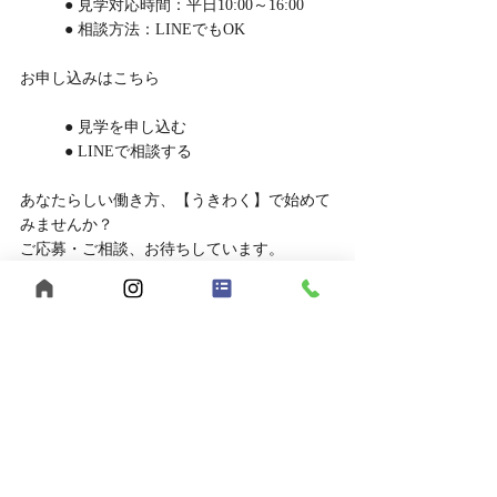
	● 見学対応時間：平日10:00～16:00
	● 相談方法：LINEでもOK
お申し込みはこちら
	● 見学を申し込む
	● LINEで相談する
あなたらしい働き方、【うきわく】で始めて
みませんか？
ご応募・ご相談、お待ちしています。
【まとめ】福山市でヘルパー求人をお探
しなら、うきわくへ！
福山市で福祉の仕事をお探しの方へ。
【うきわく】は、働きやすい環境と、スタッ
フ同士の支え合いが根付いた職場です。
未経験の方、子育て中の方も大歓迎。