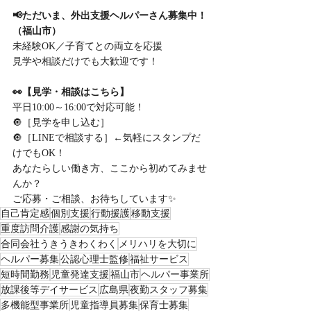
📢ただいま、外出支援ヘルパーさん募集中！
（福山市）
未経験OK／子育てとの両立を応援
見学や相談だけでも大歓迎です！
👀【見学・相談はこちら】
平日10:00～16:00で対応可能！
🔘［見学を申し込む］
🔘［LINEで相談する］←気軽にスタンプだ
けでもOK！
あなたらしい働き方、ここから初めてみませ
んか？
ご応募・ご相談、お待ちしています✨
自己肯定感
個別支援
行動援護
移動支援
重度訪問介護
感謝の気持ち
合同会社うきうきわくわく
メリハリを大切に
ヘルパー募集
公認心理士監修
福祉サービス
短時間勤務
児童発達支援
福山市
ヘルパー事業所
放課後等デイサービス
広島県
夜勤スタッフ募集
多機能型事業所
児童指導員募集
保育士募集