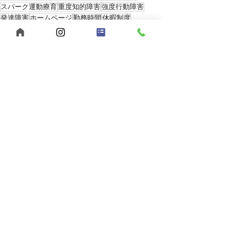
スパーク運動療育
重度知的障害
強度行動障害
発達障害
ホームページ
勤務時間
休暇制度
自分を高める
働ける環境
2025年
最新記事
すべて表示