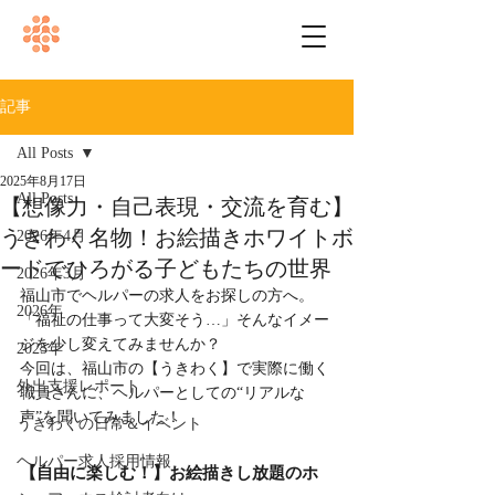
記事
All Posts
2025年8月17日
All Posts
【想像力・自己表現・交流を育む】
うきわく名物！お絵描きホワイトボ
2026年4月
ードでひろがる子どもたちの世界
2026年3月
福山市でヘルパーの求人をお探しの方へ。
2026年
「福祉の仕事って大変そう…」そんなイメー
ジを少し変えてみませんか？
2025年
今回は、福山市の【うきわく】で実際に働く
外出支援レポート
職員さんに、ヘルパーとしての“リアルな
声”を聞いてみました！
うきわくの日常＆イベント
ヘルパー求人採用情報
【自由に楽しむ！】お絵描きし放題のホ