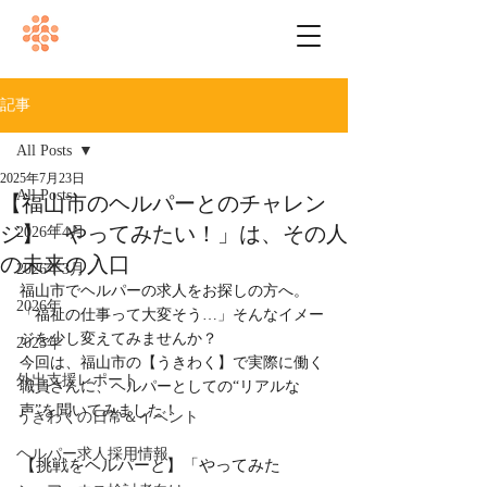
記事
All Posts
2025年7月23日
All Posts
【福山市のヘルパーとのチャレン
ジ】「やってみたい！」は、その人
2026年4月
の未来の入口
2026年3月
福山市でヘルパーの求人をお探しの方へ。
2026年
「福祉の仕事って大変そう…」そんなイメー
ジを少し変えてみませんか？
2025年
今回は、福山市の【うきわく】で実際に働く
外出支援レポート
職員さんに、ヘルパーとしての“リアルな
声”を聞いてみました！
うきわくの日常＆イベント
ヘルパー求人採用情報
【挑戦をヘルパーと】「やってみた